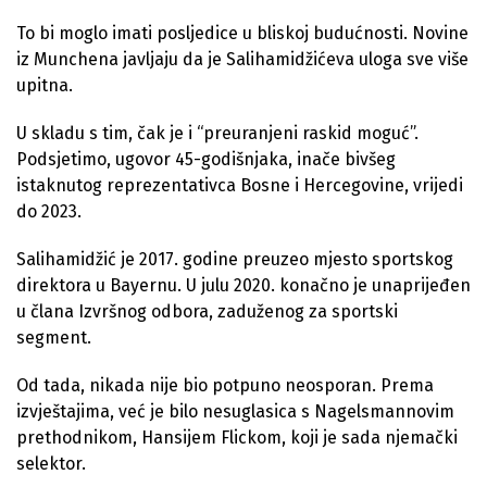
To bi moglo imati posljedice u bliskoj budućnosti. Novine
iz Munchena javljaju da je Salihamidžićeva uloga sve više
upitna.
U skladu s tim, čak je i “preuranjeni raskid moguć”.
Podsjetimo, ugovor 45-godišnjaka, inače bivšeg
istaknutog reprezentativca Bosne i Hercegovine, vrijedi
do 2023.
Salihamidžić je 2017. godine preuzeo mjesto sportskog
direktora u Bayernu. U julu 2020. konačno je unaprijeđen
u člana Izvršnog odbora, zaduženog za sportski
segment.
Od tada, nikada nije bio potpuno neosporan. Prema
izvještajima, već je bilo nesuglasica s Nagelsmannovim
prethodnikom, Hansijem Flickom, koji je sada njemački
selektor.