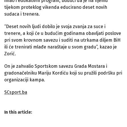
imao i edukativni program, budući da je na njemu
tijekom proteklog vikenda educirano deset novih
sudaca i trenera.
“Deset novih ljudi dobilo je svoja zvanja za suce i
trenere, a koji će u budućim godinama obavljati poslove
pri svom krovnom savezu i suditi na utrkama diljem BiH
ili će trenirati mlađe naraštaje u svom gradu”, kazao je
Zorić.
On je zahvalio Sportskom savezu Grada Mostara i
gradonačelniku Mariju Kordiću koji su pružili podršku pri
organizaciji kampa.
SCsport.ba
In this article: