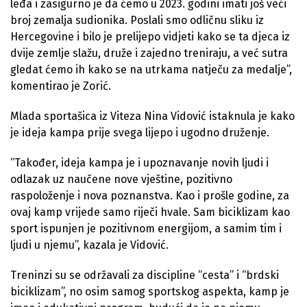
leđa i zasigurno je da ćemo u 2023. godini imati još veći
broj zemalja sudionika. Poslali smo odličnu sliku iz
Hercegovine i bilo je prelijepo vidjeti kako se ta djeca iz
dvije zemlje slažu, druže i zajedno treniraju, a već sutra
gledat ćemo ih kako se na utrkama natječu za medalje”,
komentirao je Zorić.
Mlada sportašica iz Viteza Nina Vidović istaknula je kako
je ideja kampa prije svega lijepo i ugodno druženje.
“Također, ideja kampa je i upoznavanje novih ljudi i
odlazak uz naučene nove vještine, pozitivno
raspoloženje i nova poznanstva. Kao i prošle godine, za
ovaj kamp vrijede samo riječi hvale. Sam biciklizam kao
sport ispunjen je pozitivnom energijom, a samim tim i
ljudi u njemu”, kazala je Vidović.
Treninzi su se održavali za discipline “cesta” i “brdski
biciklizam”, no osim samog sportskog aspekta, kamp je