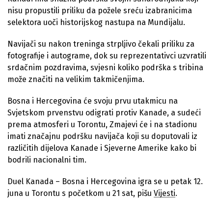
nisu propustili priliku da požele sreću izabranicima
selektora uoči historijskog nastupa na Mundijalu.
Navijači su nakon treninga strpljivo čekali priliku za
fotografije i autograme, dok su reprezentativci uzvratili
srdačnim pozdravima, svjesni koliko podrška s tribina
može značiti na velikim takmičenjima.
Bosna i Hercegovina će svoju prvu utakmicu na
Svjetskom prvenstvu odigrati protiv Kanade, a sudeći
prema atmosferi u Torontu, Zmajevi će i na stadionu
imati značajnu podršku navijača koji su doputovali iz
različitih dijelova Kanade i Sjeverne Amerike kako bi
bodrili nacionalni tim.
Duel Kanada – Bosna i Hercegovina igra se u petak 12.
juna u Torontu s početkom u 21 sat, pišu
Vijesti
.