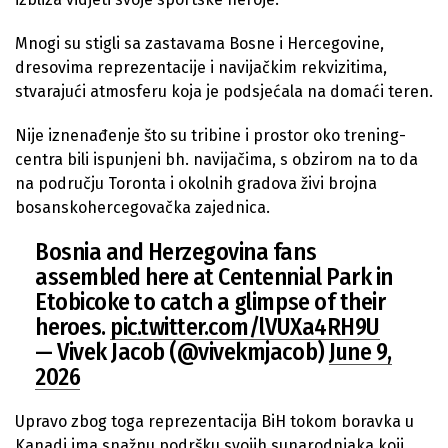
Mnogi su stigli sa zastavama Bosne i Hercegovine,
dresovima reprezentacije i navijačkim rekvizitima,
stvarajući atmosferu koja je podsjećala na domaći teren.
Nije iznenađenje što su tribine i prostor oko trening-
centra bili ispunjeni bh. navijačima, s obzirom na to da
na području Toronta i okolnih gradova živi brojna
bosanskohercegovačka zajednica.
Bosnia and Herzegovina fans
assembled here at Centennial Park in
Etobicoke to catch a glimpse of their
heroes.
pic.twitter.com/lVUXa4RH9U
— Vivek Jacob (@vivekmjacob)
June 9,
2026
Upravo zbog toga reprezentacija BiH tokom boravka u
Kanadi ima snažnu podršku svojih sunarodnjaka koji