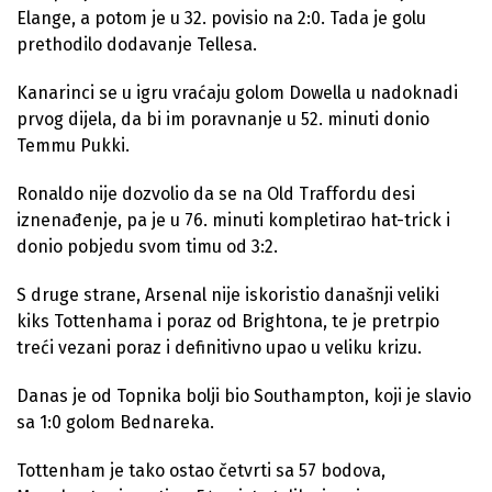
Elange, a potom je u 32. povisio na 2:0. Tada je golu
prethodilo dodavanje Tellesa.
Kanarinci se u igru vraćaju golom Dowella u nadoknadi
prvog dijela, da bi im poravnanje u 52. minuti donio
Temmu Pukki.
Ronaldo nije dozvolio da se na Old Traffordu desi
iznenađenje, pa je u 76. minuti kompletirao hat-trick i
donio pobjedu svom timu od 3:2.
S druge strane, Arsenal nije iskoristio današnji veliki
kiks Tottenhama i poraz od Brightona, te je pretrpio
treći vezani poraz i definitivno upao u veliku krizu.
Danas je od Topnika bolji bio Southampton, koji je slavio
sa 1:0 golom Bednareka.
Tottenham je tako ostao četvrti sa 57 bodova,