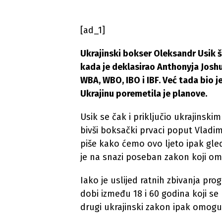
[ad_1]
Ukrajinski bokser Oleksandr Usik š
kada je deklasirao Anthonyja Josh
WBA, WBO, IBO i IBF. Već tada bio je
Ukrajinu poremetila je planove.
Usik se čak i priključio ukrajinsk
bivši boksački prvaci poput Vladim
piše kako ćemo ovo ljeto ipak gled
je na snazi poseban zakon koji o
Iako je uslijed ratnih zbivanja p
dobi između 18 i 60 godina koji s
drugi ukrajinski zakon ipak omogu