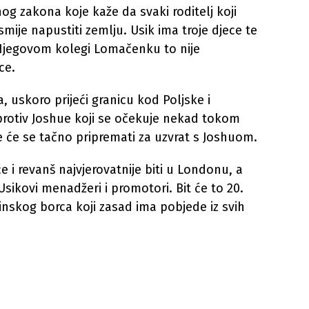
g zakona koje kaže da svaki roditelj koji
 smije napustiti zemlju. Usik ima troje djece te
 Njegovom kolegi Lomačenku to nije
ce.
 uskoro prijeći granicu kod Poljske i
 protiv Joshue koji se očekuje nekad tokom
e će se tačno pripremati za uzvrat s Joshuom.
će i revanš najvjerovatnije biti u Londonu, a
 Usikovi menadžeri i promotori. Bit će to 20.
jinskog borca koji zasad ima pobjede iz svih