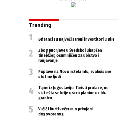
ADVERTISEMENT
Trending
Britanci su najveći strani investitori u BiH
Zbog pucnjave u Švedskoj uhapšen
tinejdžer, osumnjičen za ubistvo i
ranjavanje
Poplave na Novom Zelandu, evakuisane
stotine ljudi
Tajne iz Jugoslavije: Turisti prolaze, ne
slute šta se krije u srcu planine uz bh.
granicu
Vučić i Kurti večeras o primjeni
dogovorenog