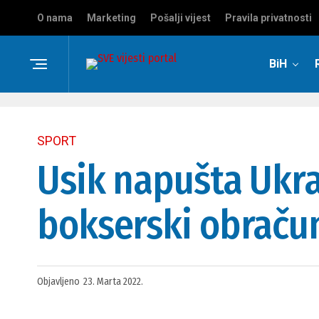
O nama
Marketing
Pošalji vijest
Pravila privatnosti
BiH
SPORT
Usik napušta Ukra
bokserski obraču
Objavljeno
23. Marta 2022.