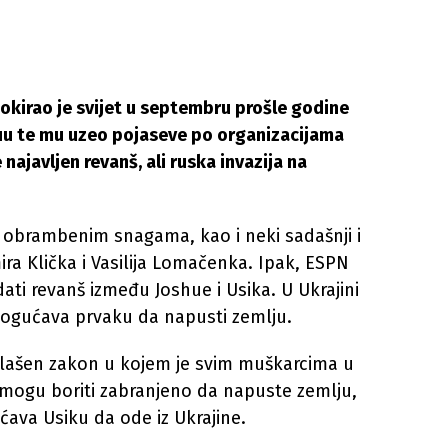
okirao je svijet u septembru prošle godine
uu te mu uzeo pojaseve po organizacijama
 najavljen revanš, ali ruska invazija na
im obrambenim snagama, kao i neki sadašnji i
ira Klička i Vasilija Lomačenka. Ipak, ESPN
ati revanš između Joshue i Usika. U Ukrajini
mogućava prvaku da napusti zemlju.
roglašen zakon u kojem je svim muškarcima u
e mogu boriti zabranjeno da napuste zemlju,
ćava Usiku da ode iz Ukrajine.