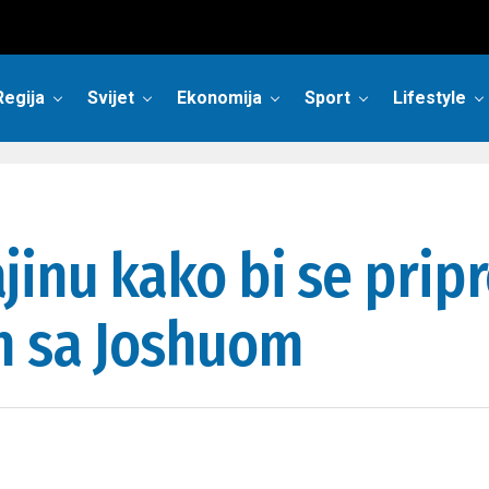
Regija
Svijet
Ekonomija
Sport
Lifestyle
jinu kako bi se prip
n sa Joshuom