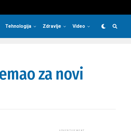
Tehnologija
Zdravlje
Video
remao za novi