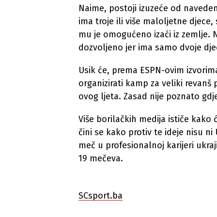
Naime, postoji izuzeće od navedeno
ima troje ili više maloljetne djece,
mu je omogućeno izaći iz zemlje.
dozvoljeno jer ima samo dvoje dje
Usik će, prema ESPN-ovim izvorima,
organizirati kamp za veliki revanš
ovog ljeta. Zasad nije poznato gdj
Više borilačkih medija ističe kako 
čini se kako protiv te ideje nisu ni
meč u profesionalnoj karijeri ukra
19 mečeva.
SCsport.ba