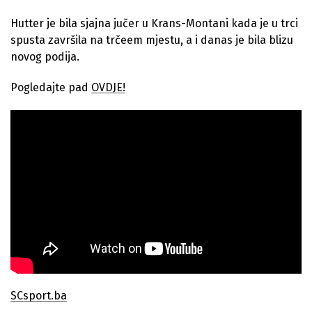
Hutter je bila sjajna jučer u Krans-Montani kada je u trci
spusta završila na trčeem mjestu, a i danas je bila blizu
novog podija.
Pogledajte pad
OVDJE!
SCsport.ba