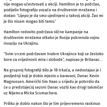
nije mogao učestvovati u akciji. Hamilton je to podržao,
podijelio fotografiju vozača na društvenim mrežama i
dodao: “Lijepo je da smo ujedinjeni u takvoj akciji. Žao mi
je što nisam mogao biti tamo.”
Hamilton redovito podržava slične kampanje na
društvenim mrežama otkako je Rusija pokrenula vojnu
invaziju na Ukrajinu.
“Svim srcem podržavam hrabre Ukrajince koji se žestoko
bore za vrijednosti mira i slobode”, napisao je Britanac. .
Na grupnoj fotografiji bilo je 18 trkača, a nedostajao je i
posljednji koji je dobio mjesto u karavani, Danac Kevin
Magnussen. Američki tim Haas u srijedu je potvrdio da
će u predstojećoj sezoni Danac voziti kao drugi takmičar
uz Nijemca Micka Scumachera.
Priliku je dobio nakon što je tim prijevremeno raskinuo