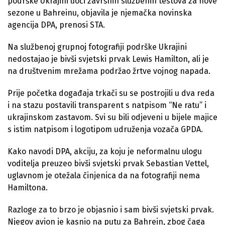
podrške Ukrajini uoči završnih službenih testova za nove
sezone u Bahreinu, objavila je njemačka novinska
agencija DPA, prenosi STA.
Na službenoj grupnoj fotografiji podrške Ukrajini
nedostajao je bivši svjetski prvak Lewis Hamilton, ali je
na društvenim mrežama podržao žrtve vojnog napada.
Prije početka događaja trkači su se postrojili u dva reda
i na stazu postavili transparent s natpisom “Ne ratu” i
ukrajinskom zastavom. Svi su bili odjeveni u bijele majice
s istim natpisom i logotipom udruženja vozača GPDA.
Kako navodi DPA, akciju, za koju je neformalnu ulogu
voditelja preuzeo bivši svjetski prvak Sebastian Vettel,
uglavnom je otežala činjenica da na fotografiji nema
Hamiltona.
Razloge za to brzo je objasnio i sam bivši svjetski prvak.
Njegov avion je kasnio na putu za Bahrein, zbog čaga