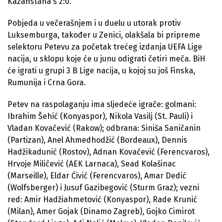
Kazahstana s 2:0.
Pobjeda u večerašnjem i u duelu u utorak protiv
Luksemburga, također u Zenici, olakšala bi pripreme
selektoru Petevu za početak trećeg izdanja UEFA Lige
nacija, u sklopu koje će u junu odigrati četiri meča. BiH
će igrati u grupi 3 B Lige nacija, u kojoj su još Finska,
Rumunija i Crna Gora.
Petev na raspolaganju ima sljedeće igrače: golmani:
Ibrahim Šehić (Konyaspor), Nikola Vasilj (St. Pauli) i
Vladan Kovačević (Rakow); odbrana: Siniša Saničanin
(Partizan), Anel Ahmedhodžić (Bordeaux), Dennis
Hadžikadunić (Rostov), Adnan Kovačević (Ferencvaros),
Hrvoje Miličević (AEK Larnaca), Sead Kolašinac
(Marseille), Eldar Ćivić (Ferencvaros), Amar Dedić
(Wolfsberger) i Jusuf Gazibegović (Sturm Graz); vezni
red: Amir Hadžiahmetović (Konyaspor), Rade Krunić
(Milan), Amer Gojak (Dinamo Zagreb), Gojko Cimirot