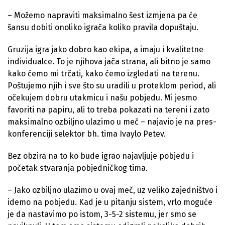
– Možemo napraviti maksimalno šest izmjena pa će
šansu dobiti onoliko igrača koliko pravila dopuštaju.
Gruzija igra jako dobro kao ekipa, a imaju i kvalitetne
individualce. To je njihova jača strana, ali bitno je samo
kako ćemo mi trčati, kako ćemo izgledati na terenu.
Poštujemo njih i sve što su uradili u proteklom period, ali
očekujem dobru utakmicu i našu pobjedu. Mi jesmo
favoriti na papiru, ali to treba pokazati na tereni i zato
maksimalno ozbiljno ulazimo u meč – najavio je na pres-
konferenciji selektor bh. tima Ivaylo Petev.
Bez obzira na to ko bude igrao najavljuje pobjedu i
početak stvaranja pobjedničkog tima.
– Jako ozbiljno ulazimo u ovaj meč, uz veliko zajedništvo i
idemo na pobjedu. Kad je u pitanju sistem, vrlo moguće
je da nastavimo po istom, 3-5-2 sistemu, jer smo se