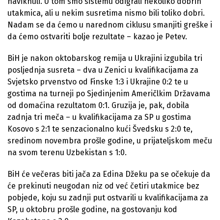
naviknuli. U tom smo sistemu odigrali nekoliko dobrih
utakmica, ali u nekim susretima nismo bili toliko dobri.
Nadam se da ćemo u narednom ciklusu smanjiti greške i
da ćemo ostvariti bolje rezultate – kazao je Petev.
BiH je nakon oktobarskog remija u Ukrajini izgubila tri
posljednja susreta – dva u Zenici u kvalifikacijama za
Svjetsko prvenstvo od Finske 1:3 i Ukrajine 0:2 te u
gostima na turneji po Sjedinjenim Američlkim Državama
od domaćina rezultatom 0:1. Gruzija je, pak, dobila
zadnja tri meča – u kvalifikacijama za SP u gostima
Kosovo s 2:1 te senzacionalno kući Švedsku s 2:0 te,
sredinom novembra prošle godine, u prijateljskom meču
na svom terenu Uzbekistan s 1:0.
BiH će večeras biti jača za Edina Džeku pa se očekuje da
će prekinuti neugodan niz od već četiri utakmice bez
pobjede, koju su zadnji put ostvarili u kvalifikacijama za
SP, u oktobru prošle godine, na gostovanju kod