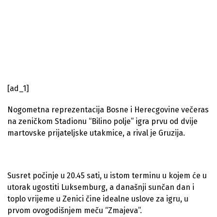
[ad_1]
Nogometna reprezentacija Bosne i Herecgovine večeras
na zeničkom Stadionu “Bilino polje” igra prvu od dvije
martovske prijateljske utakmice, a rival je Gruzija.
Susret počinje u 20.45 sati, u istom terminu u kojem će u
utorak ugostiti Luksemburg, a današnji sunčan dan i
toplo vrijeme u Zenici čine idealne uslove za igru, u
prvom ovogodišnjem meču “Zmajeva”.