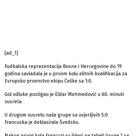
[ad_1]
Fudbalska reprezentacija Bosne i Hercegovine do 19
godina savladala je u prvom kolu elitnih kvalifikacija za
Evropsko prvenstvo ekipu Češke sa 1:0.
Gol odluke postigao je Eldar Mehmedović u 60. minuti
susreta.
U drugom susretu naše grupe sa uvjerljivih 5:0
Francuska je deklasirala Švedsku.
Nakon prvog kola Francuzi su lideri na tabeli Grupe 2 sa