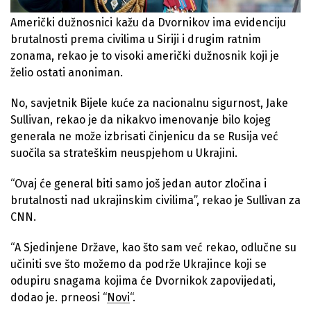
Američki dužnosnici kažu da Dvornikov ima evidenciju
brutalnosti prema civilima u Siriji i drugim ratnim
zonama, rekao je to visoki američki dužnosnik koji je
želio ostati anoniman.
No, savjetnik Bijele kuće za nacionalnu sigurnost, Jake
Sullivan, rekao je da nikakvo imenovanje bilo kojeg
generala ne može izbrisati činjenicu da se Rusija već
suočila sa strateškim neuspjehom u Ukrajini.
“Ovaj će general biti samo još jedan autor zločina i
brutalnosti nad ukrajinskim civilima”, rekao je Sullivan za
CNN.
“A Sjedinjene Države, kao što sam već rekao, odlučne su
učiniti sve što možemo da podrže Ukrajince koji se
odupiru snagama kojima će Dvornikok zapovijedati,
dodao je. prneosi “
Novi
“.