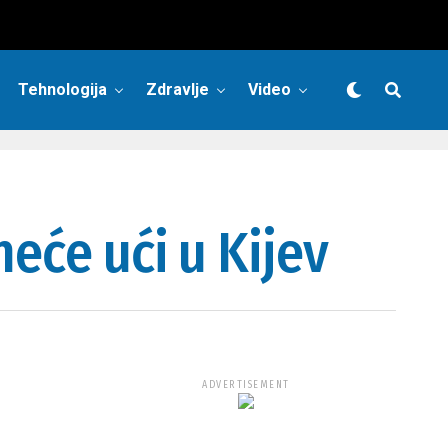
Tehnologija
Zdravlje
Video
neće ući u Kijev
ADVERTISEMENT