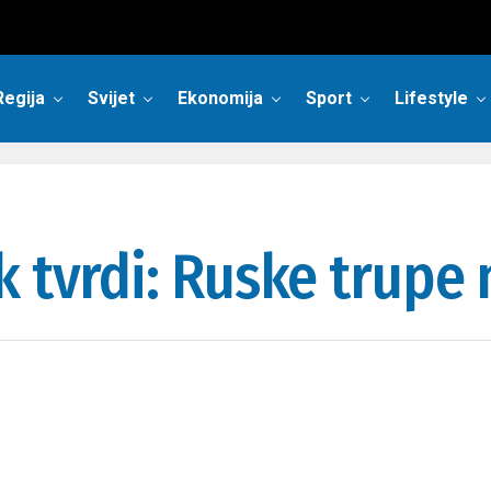
Regija
Svijet
Ekonomija
Sport
Lifestyle
 tvrdi: Ruske trupe 