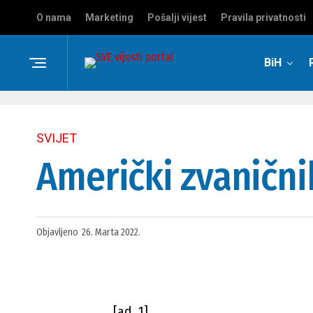
O nama
Marketing
Pošalji vijest
Pravila privatnosti
BiH
SVIJET
Američki zvaničnik
Objavljeno
26. Marta 2022.
[ad_1]