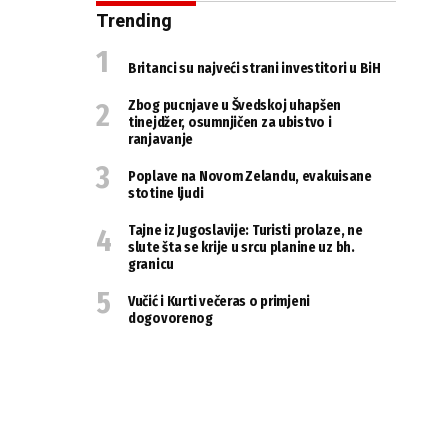
Trending
Britanci su najveći strani investitori u BiH
Zbog pucnjave u Švedskoj uhapšen
tinejdžer, osumnjičen za ubistvo i
ranjavanje
Poplave na Novom Zelandu, evakuisane
stotine ljudi
Tajne iz Jugoslavije: Turisti prolaze, ne
slute šta se krije u srcu planine uz bh.
granicu
Vučić i Kurti večeras o primjeni
dogovorenog