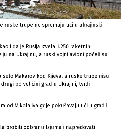
se ruske trupe ne spremaju ući u ukrajinski
o i da je Rusija izvela 1.250 raketnih
iju na Ukrajinu, a ruski vojni avioni počeli su
.
a selo Makarov kod Kijeva, a ruske trupe nisu
ugi po veličini grad u Ukrajini, tvrdi
ra od Mikolajiva gdje pokušavaju ući u grad i
ela probiti odbranu Izjuma i napredovati