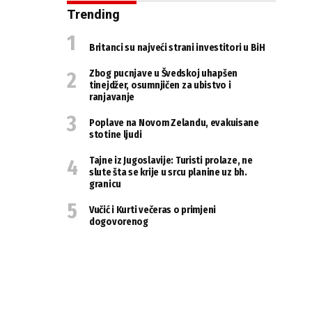
Trending
Britanci su najveći strani investitori u BiH
Zbog pucnjave u Švedskoj uhapšen
tinejdžer, osumnjičen za ubistvo i
ranjavanje
Poplave na Novom Zelandu, evakuisane
stotine ljudi
Tajne iz Jugoslavije: Turisti prolaze, ne
slute šta se krije u srcu planine uz bh.
granicu
Vučić i Kurti večeras o primjeni
dogovorenog