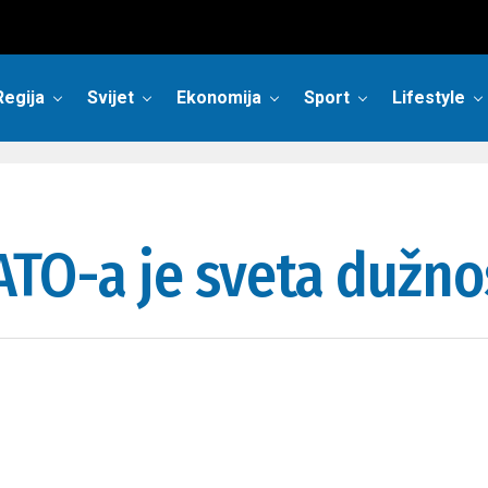
Regija
Svijet
Ekonomija
Sport
Lifestyle
ATO-a je sveta dužno