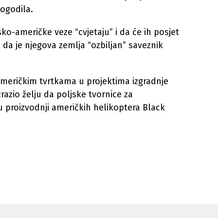
dogodila.
ko-američke veze “cvjetaju” i da će ih posjet
 da je njegova zemlja “ozbiljan” saveznik
eričkim tvrtkama u projektima izgradnje
zrazio želju da poljske tvornice za
u proizvodnji američkih helikoptera Black