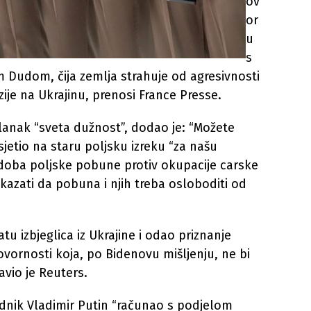
ov
or
u
s
 Dudom, čija zemlja strahuje od agresivnosti
je na Ukrajinu, prenosi France Presse.
članak “sveta dužnost”, dodao je: “Možete
sjetio na staru poljsku izreku “za našu
z doba poljske pobune protiv okupacije carske
kazati da pobuna i njih treba osloboditi od
tu izbjeglica iz Ukrajine i odao priznanje
vornosti koja, po Bidenovu mišljenju, ne bi
avio je Reuters.
jednik Vladimir Putin “računao s podjelom