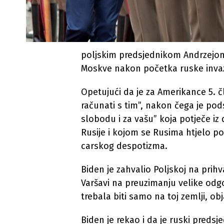
poljskim predsjednikom Andrzejom
Moskve nakon početka ruske invazi
Opetujući da je za Amerikance 5. 
računati s tim”, nakon čega je pod
slobodu i za vašu” koja potječe i
Rusije i kojom se Rusima htjelo po
carskog despotizma.
Biden je zahvalio Poljskoj na prihva
Varšavi na preuzimanju velike odgo
trebala biti samo na toj zemlji, obj
Biden je rekao i da je ruski preds