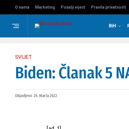
O nama
Marketing
Pošalji vijest
Pravila privatnosti
BiH
SVIJET
Biden: Članak 5 N
Objavljeno
26. Marta 2022.
[ad_1]