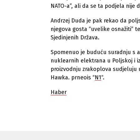
NATO-a”, ali da se ta podjela nije 
Andrzej Duda je pak rekao da poljs
njegova gosta “uvelike osnažiti” te
Sjedinjenih Država.
Spomenuo je buduću suradnju s am
nuklearnih elektrana u Poljskoj i i
proizvodnju zrakoplova sudjeluju 
Hawka. prneois “
N1
“.
Haber