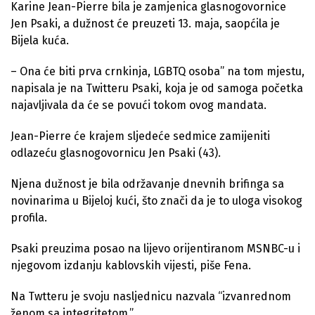
Karine Jean-Pierre bila je zamjenica glasnogovornice
Jen Psaki, a dužnost će preuzeti 13. maja, saopćila je
Bijela kuća.
– Ona će biti prva crnkinja, LGBTQ osoba” na tom mjestu,
napisala je na Twitteru Psaki, koja je od samoga početka
najavljivala da će se povući tokom ovog mandata.
Jean-Pierre će krajem sljedeće sedmice zamijeniti
odlazeću glasnogovornicu Jen Psaki (43).
Njena dužnost je bila održavanje dnevnih brifinga sa
novinarima u Bijeloj kući, što znači da je to uloga visokog
profila.
Psaki preuzima posao na lijevo orijentiranom MSNBC-u i
njegovom izdanju kablovskih vijesti, piše Fena.
Na Twtteru je svoju nasljednicu nazvala “izvanrednom
ženom sa integritetom.”