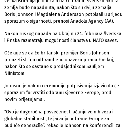
Velika Britanija je obećala da će braniti Švedsku ako ta
zemlja bude napadnuta, nakon što su dviju zemalja
Boris Johnson i Magdalena Andersson potpisali u srijedu
sporazum o sigurnosti, prenosi Anadolu Agency (AA).
Nakon ruskog napada na Ukrajinu 24. februara Švedska
i Finska razmatraju mogućnosti članstva u NATO savez.
Očekuje se da će britanski premijer Boris Johnson
preuzeti sličnu odbrambenu obavezu prema Finskoj,
nakon što se sastane s predsjednikom Saulijem
Niinistom.
Johnson je nakon ceremonije potpisivanja izjavio da će
sporazum “učvrstiti odbranu sjeverne Evrope, pred
novim prijetnjama”.
“Ovo je dugoročna posvećenost jačanju vojnih veza i
globalne stabilnosti, te jačanju odbrane Evrope za
buduće generacije”, rekao je Johnson na konferenciji za