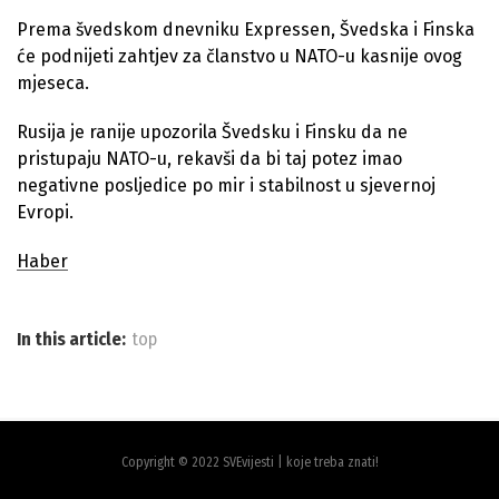
Prema švedskom dnevniku Expressen, Švedska i Finska
će podnijeti zahtjev za članstvo u NATO-u kasnije ovog
mjeseca.
Rusija je ranije upozorila Švedsku i Finsku da ne
pristupaju NATO-u, rekavši da bi taj potez imao
negativne posljedice po mir i stabilnost u sjevernoj
Evropi.
Haber
In this article:
top
Copyright © 2022 SVEvijesti | koje treba znati!