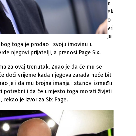
n
ek
o
vri
je
Zbog toga je prodao i svoju imovinu u
rde njegovi prijatelji, a prenosi Page Six.
a za ovaj trenutak. Znao je da će mu se
će doći vrijeme kada njegova zarada neće biti
ao je i da mu brojna imanja i stanovi između
i potrebni i da će umjesto toga morati živjeti
rekao je izvor za Six Page.