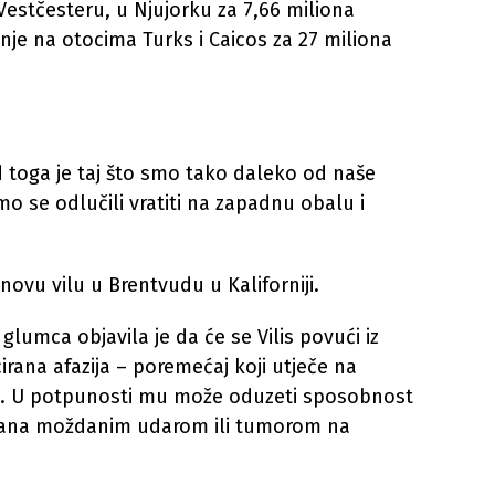
Vestčesteru, u Njujorku za 7,66 miliona
nje na otocima Turks i Caicos za 27 miliona
d toga je taj što smo tako daleko od naše
mo se odlučili vratiti na zapadnu obalu i
novu vilu u Brentvudu u Kaliforniji.
lumca objavila je da će se Vilis povući iz
rana afazija – poremećaj koji utječe na
. U potpunosti mu može oduzeti sposobnost
ovana moždanim udarom ili tumorom na