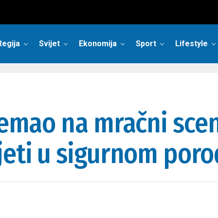
Regija
Svijet
Ekonomija
Sport
Lifestyle
premao na mračni sce
jeti u sigurnom por