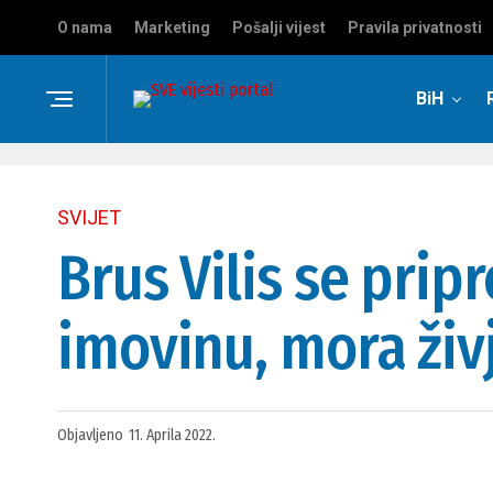
O nama
Marketing
Pošalji vijest
Pravila privatnosti
BiH
SVIJET
Brus Vilis se pri
imovinu, mora živ
Objavljeno
11. Aprila 2022.