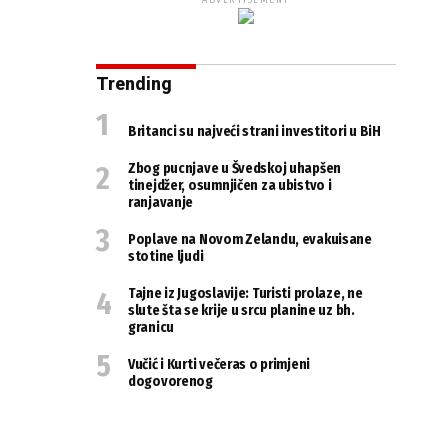
ADVERTISEMENT
Trending
Britanci su najveći strani investitori u BiH
Zbog pucnjave u Švedskoj uhapšen
tinejdžer, osumnjičen za ubistvo i
ranjavanje
Poplave na Novom Zelandu, evakuisane
stotine ljudi
Tajne iz Jugoslavije: Turisti prolaze, ne
slute šta se krije u srcu planine uz bh.
granicu
Vučić i Kurti večeras o primjeni
dogovorenog