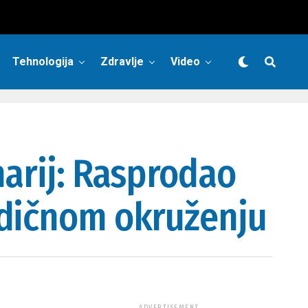
Tehnologija
Zdravlje
Video
narij: Rasprodao
odičnom okruženju