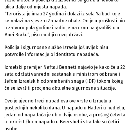
ulica dalje od mjesta napada.
“Terorista je imao 27 godina i dolazi iz sela Ya’bad koje
se nalazi na sjeveru Zapadne obale. On je u prošlosti bio
u zatvoru pola godine i radio je na crno na gradilištu u
Bnei Braku”, pišu mediji u ovoj državi.
Policija i sigurnosne službe Izraela još uvijek nisu
potvrdile informacije o identitetu napadača.
Izraelski premijer Naftali Bennett najavio je kako će u 22
sata održati vanredni sastanak s ministrom odbrane i
šefom Izraelskih odbrambenih snaga (IDF) tokom kojeg
će se izvršiti procjena aktuelne sigurnosne situacije.
Ovo je ujedno treći napad ovakve vrste u Izraelu u
posljednjih nekoliko dana. U napadu u Haderi u nedjelju,
jedan od napadača je ubio dvije osobe, a prošlog četvrta
u terorističkom napadu u Beershebi stradale su četiri
osobe.