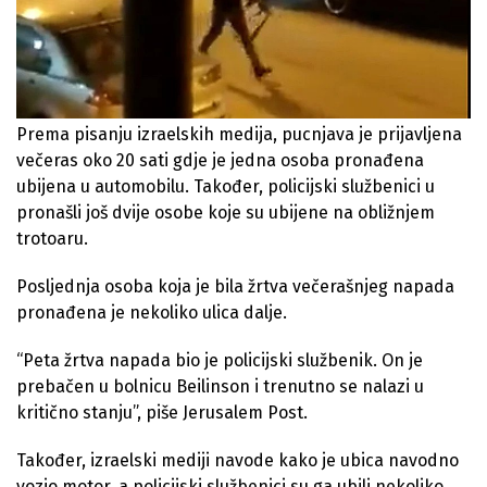
Prema pisanju izraelskih medija, pucnjava je prijavljena
večeras oko 20 sati gdje je jedna osoba pronađena
ubijena u automobilu. Također, policijski službenici u
pronašli još dvije osobe koje su ubijene na obližnjem
trotoaru.
Posljednja osoba koja je bila žrtva večerašnjeg napada
pronađena je nekoliko ulica dalje.
“Peta žrtva napada bio je policijski službenik. On je
prebačen u bolnicu Beilinson i trenutno se nalazi u
kritično stanju”, piše Jerusalem Post.
Također, izraelski mediji navode kako je ubica navodno
vozio motor, a policijski službenici su ga ubili nekoliko