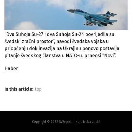
“Dva Suhoja Su-27 i dva Suhoja Su-24 povrijedila su
švedski zračni prostor”, navodi švedska vojska u
priopćenju dok invazija na Ukrajinu ponovo postavlja
pitanje švedskog članstva u NATO-u. prneosi “
Novi
“.
Haber
In this article:
top
Copyright © 2022 SVEvijesti | koje treba znati!