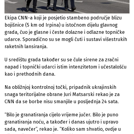
Ekipa CNN-a koji je posjetio stambeno područje blizu
bojišnice (5 km od Irpina) u istočnom dijelu glavnog
grada, čuo je glasne i česte dolazne i odlazne topničke
udarce. Sporadično su se mogli čuti i sustavi višestrukih
raketnih lansiranja.
U središtu grada također su se čule sirene za zračni
napad i topnički udarci istim intenzitetom i učestalošću
kao i prethodnih dana.
Na obližnjoj kontrolnoj točki, pripadnik ukrajinskih
snaga teritorijalne obrane Juri Matsarski rekao je za
CNN da se borbe nisu smanjile u posljednja 24 sata.
“Bilo je granatiranja cijelo vrijeme jučer. Bilo je puno
granatiranja noću, a također i danas ujutro i upravo
sada, navečer”, rekao je. “Koliko sam shvatio, ovdje u