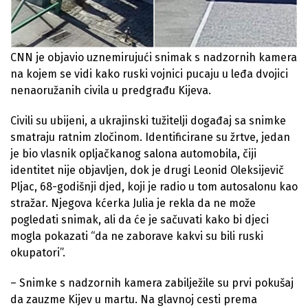
CNN je objavio uznemirujući snimak s nadzornih kamera
na kojem se vidi kako ruski vojnici pucaju u leđa dvojici
nenaoružanih civila u predgrađu Kijeva.
Civili su ubijeni, a ukrajinski tužitelji događaj sa snimke
smatraju ratnim zločinom. Identificirane su žrtve, jedan
je bio vlasnik opljačkanog salona automobila, čiji
identitet nije objavljen, dok je drugi Leonid Oleksijevič
Pljac, 68-godišnji djed, koji je radio u tom autosalonu kao
stražar. Njegova kćerka Julia je rekla da ne može
pogledati snimak, ali da će je sačuvati kako bi djeci
mogla pokazati “da ne zaborave kakvi su bili ruski
okupatori”.
– Snimke s nadzornih kamera zabilježile su prvi pokušaj
da zauzme Kijev u martu. Na glavnoj cesti prema