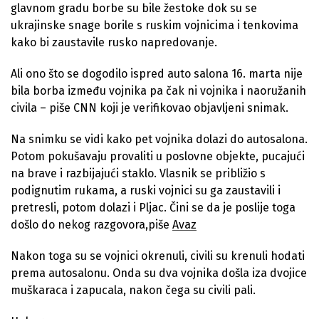
glavnom gradu borbe su bile žestoke dok su se
ukrajinske snage borile s ruskim vojnicima i tenkovima
kako bi zaustavile rusko napredovanje.
Ali ono što se dogodilo ispred auto salona 16. marta nije
bila borba između vojnika pa čak ni vojnika i naoružanih
civila – piše CNN koji je verifikovao objavljeni snimak.
Na snimku se vidi kako pet vojnika dolazi do autosalona.
Potom pokušavaju provaliti u poslovne objekte, pucajući
na brave i razbijajući staklo. Vlasnik se približio s
podignutim rukama, a ruski vojnici su ga zaustavili i
pretresli, potom dolazi i Pljac. Čini se da je poslije toga
došlo do nekog razgovora,piše
Avaz
Nakon toga su se vojnici okrenuli, civili su krenuli hodati
prema autosalonu. Onda su dva vojnika došla iza dvojice
muškaraca i zapucala, nakon čega su civili pali.