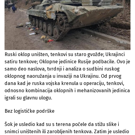
Ruski oklop uništen, tenkovi su staro gvožđe; Ukrajinci
satiru tenkove; Oklopne jedinice Rusije podbacile. Ovo je
samo deo naslova, tvrdnji i analiza o sudbini ruskog
oklopnog naoružanja u invaziji na Ukrajinu. Od prvog
dana kad je ruska vojska krenula u operaciju, tenkovi,
odnosno kombinacija oklopnih i mehanizovanih jedinica
igrali su glavnu ulogu.
Bez logističke podrške
Šok je usledio kad su s terena počele da stižu slike i
snimci uništenih ili zarobljenih tenkova. Zatim je usledio