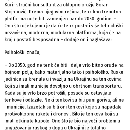
Kurir
stručni konsultant za oklopno oružje Goran
Stojanović. Prema njegovim rečima, tenk kao trenutna
platforma neće biti zamenjen bar do 2050. godine. –
Ono što očekujemo je da će tenk postati više tehnološki
nezavisna, moderna, modularna platforma, koja će na
kraju postati besposadna – dodaje on i naglašava:
Psihološki značaj
– Do 2050. godine tenk će biti i dalje vrlo bitno oruđe na
bojnom polju, kako materijalno tako i psihološko. Ruske
jedinice su krenule u invaziju na Ukrajinu sa tenkovima
koji su imali municije dovoljno u obrtnom transporteru.
Kada su je vrlo brzo potrošili, posade su ostavljale
tenkove i odlazile. Neki tenkovi su bili puni goriva, ali ne
i municije. Izuzetak su bili oni tenkovi koje su napadale
protivoklopne rakete i dronovi. Bilo je tenkova koji su
imali otkinute kupole. Ono što je bio najveći problem u
angažovanju ruskog oklopa u Ukrajini je totalno