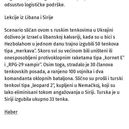
odsustvo logističke podrške.
Lekcije iz Libana i Sirije
Scenario sličan ovom s ruskim tenkovima u Ukrajini
doživeo je Izrael u libanskoj kalvariji, kada su u bici s
Hezbolahom u jednom danu trajno izgubili 50 tenkova
tipa „merkava“. Skoro svi su većinom bili uništeni ili
onesposobljeni protivoklopnim raketama tipa „kornet E“
i „RPG-29 vampir“. Osim toga, stradalo je 30 članova
tenkovskih posada, a ranjeno 100 vojnika i dva
komandanta oklopnih bataljona. Slično su prošli i turski
tenkovi tipa „leopard 2“, kupljeni u Nemačkoj, koji su
lako eliminisani tokom angažovanja u Siriji. Turska je u
Siriji izgubila ukupno 33 tenka.
Haber