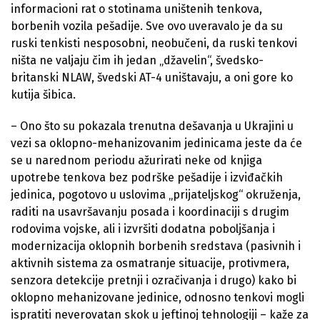
informacioni rat o stotinama uništenih tenkova,
borbenih vozila pešadije. Sve ovo uveravalo je da su
ruski tenkisti nesposobni, neobučeni, da ruski tenkovi
ništa ne valjaju čim ih jedan „džavelin“, švedsko-
britanski NLAW, švedski AT-4 uništavaju, a oni gore ko
kutija šibica.
– Ono što su pokazala trenutna dešavanja u Ukrajini u
vezi sa oklopno-mehanizovanim jedinicama jeste da će
se u narednom periodu ažurirati neke od knjiga
upotrebe tenkova bez podrške pešadije i izviđačkih
jedinica, pogotovo u uslovima „prijateljskog“ okruženja,
raditi na usavršavanju posada i koordinaciji s drugim
rodovima vojske, ali i izvršiti dodatna poboljšanja i
modernizacija oklopnih borbenih sredstava (pasivnih i
aktivnih sistema za osmatranje situacije, protivmera,
senzora detekcije pretnji i ozračivanja i drugo) kako bi
oklopno mehanizovane jedinice, odnosno tenkovi mogli
ispratiti neverovatan skok u jeftinoj tehnologiji – kaže za