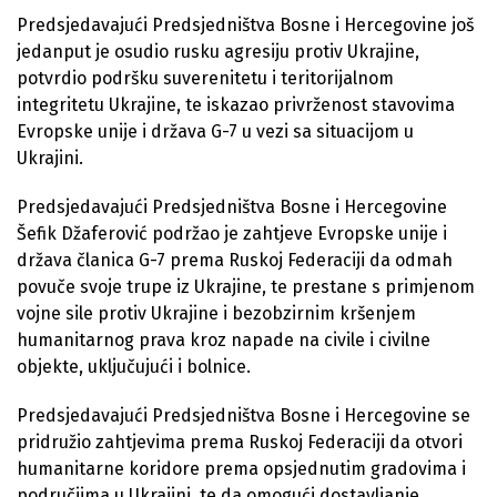
Predsjedavajući Predsjedništva Bosne i Hercegovine još
jedanput je osudio rusku agresiju protiv Ukrajine,
potvrdio podršku suverenitetu i teritorijalnom
integritetu Ukrajine, te iskazao privrženost stavovima
Evropske unije i država G-7 u vezi sa situacijom u
Ukrajini.
Predsjedavajući Predsjedništva Bosne i Hercegovine
Šefik Džaferović podržao je zahtjeve Evropske unije i
država članica G-7 prema Ruskoj Federaciji da odmah
povuče svoje trupe iz Ukrajine, te prestane s primjenom
vojne sile protiv Ukrajine i bezobzirnim kršenjem
humanitarnog prava kroz napade na civile i civilne
objekte, uključujući i bolnice.
Predsjedavajući Predsjedništva Bosne i Hercegovine se
pridružio zahtjevima prema Ruskoj Federaciji da otvori
humanitarne koridore prema opsjednutim gradovima i
područjima u Ukrajini, te da omogući dostavljanje