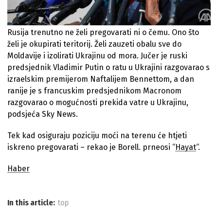
Rusija trenutno ne želi pregovarati ni o čemu. Ono što
želi je okupirati teritorij. Želi zauzeti obalu sve do
Moldavije i izolirati Ukrajinu od mora. Jučer je ruski
predsjednik Vladimir Putin o ratu u Ukrajini razgovarao s
izraelskim premijerom Naftalijem Bennettom, a dan
ranije je s francuskim predsjednikom Macronom
razgovarao o mogućnosti prekida vatre u Ukrajinu,
podsjeća Sky News.
Tek kad osiguraju poziciju moći na terenu će htjeti
iskreno pregovarati – rekao je Borell. prneosi “
Hayat
“.
Haber
In this article:
top