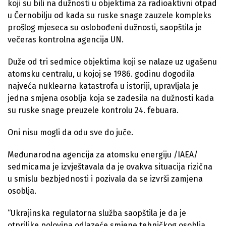
koji su bili na dužnosti u objektima za radioaktivni otpad
u Černobilju od kada su ruske snage zauzele kompleks
prošlog mjeseca su oslobođeni dužnosti, saopštila je
večeras kontrolna agencija UN.
Duže od tri sedmice objektima koji se nalaze uz ugašenu
atomsku centralu, u kojoj se 1986. godinu dogodila
najveća nuklearna katastrofa u istoriji, upravljala je
jedna smjena osoblja koja se zadesila na dužnosti kada
su ruske snage preuzele kontrolu 24. febuara.
Oni nisu mogli da odu sve do juče.
Međunarodna agencija za atomsku energiju /IAEA/
sedmicama je izvještavala da je ovakva situacija rizična
u smislu bezbjednosti i pozivala da se izvrši zamjena
osoblja.
“Ukrajinska regulatorna služba saopštila je da je
otprilike polovina odlazeće smjene tehničkog osoblja