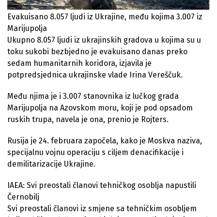
Evakuisano 8.057 ljudi iz Ukrajine, među kojima 3.007 iz
Marijupolja
Ukupno 8.057 ljudi iz ukrajinskih gradova u kojima su u
toku sukobi bezbjedno je evakuisano danas preko
sedam humanitarnih koridora, izjavila je
potpredsjednica ukrajinske vlade Irina Vereščuk.
Među njima je i 3.007 stanovnika iz lučkog grada
Marijupolja na Azovskom moru, koji je pod opsadom
ruskih trupa, navela je ona, prenio je Rojters.
Rusija je 24. februara započela, kako je Moskva naziva,
specijalnu vojnu operaciju s ciljem denacifikacije i
demilitarizacije Ukrajine.
IAEA: Svi preostali članovi tehničkog osoblja napustili
Černobilj
Svi preostali članovi iz smjene sa tehničkim osobljem