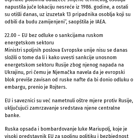
napustila juče lokaciju nesreće iz 1986. godine, a ostali
su otišli danas, uz izuzetak 13 pripadnika osoblja koji su
odbili da budu zamijenjeni”, saopštila je IAEA.
22.00 – EU bez odluke o sankcijama ruskom
energetskom sektoru
Ministri spoljnih poslova Evropske unije nisu se danas
složili o tome da li i kako uvesti sankcije unosnom
energetskom sektoru Rusije zbog njenog napada na
Ukrajinu, pri čemu je Njemačka navela da je evropski
blok previše zavisan od ruske nafte da bi donio odluku o
embargu, prenio je Rojters.
EU i saveznici su već nametnuli oštre mjere protiv Rusije,
uključujući zamrzavanje sredstava njene centralne
banke.
Ruska opsada i bombardovanje luke Mariupolj, koje je
visoki predstavnik EU za spoljnu politiku i bezbjednost