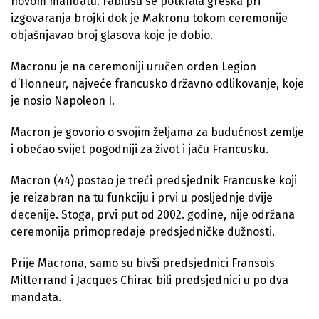
novom mandatu. Fabiusu se potkrala greška pri
izgovaranja brojki dok je Makronu tokom ceremonije
objašnjavao broj glasova koje je dobio.
Macronu je na ceremoniji uručen orden Legion
d’Honneur, najveće francusko državno odlikovanje, koje
je nosio Napoleon I.
Macron je govorio o svojim željama za budućnost zemlje
i obećao svijet pogodniji za život i jaču Francusku.
Macron (44) postao je treći predsjednik Francuske koji
je reizabran na tu funkciju i prvi u posljednje dvije
decenije. Stoga, prvi put od 2002. godine, nije održana
ceremonija primopredaje predsjedničke dužnosti.
Prije Macrona, samo su bivši predsjednici Fransois
Mitterrand i Jacques Chirac bili predsjednici u po dva
mandata.