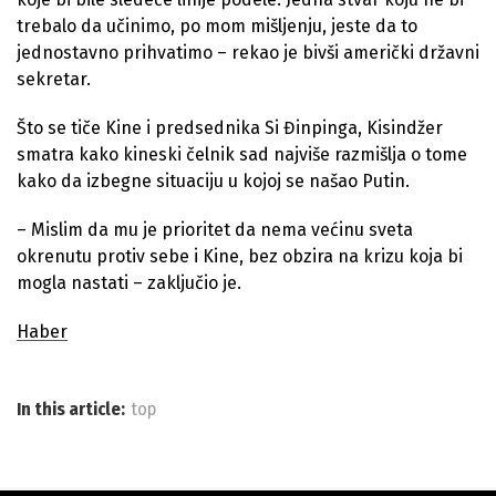
trebalo da učinimo, po mom mišljenju, jeste da to
jednostavno prihvatimo – rekao je bivši američki državni
sekretar.
Što se tiče Kine i predsednika Si Đinpinga, Kisindžer
smatra kako kineski čelnik sad najviše razmišlja o tome
kako da izbegne situaciju u kojoj se našao Putin.
– Mislim da mu je prioritet da nema većinu sveta
okrenutu protiv sebe i Kine, bez obzira na krizu koja bi
mogla nastati – zaključio je.
Haber
In this article:
top