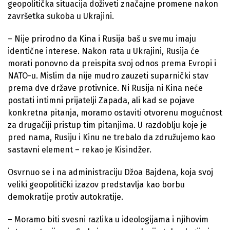
geopolitička situacija doživeti značajne promene nakon
završetka sukoba u Ukrajini.
– Nije prirodno da Kina i Rusija baš u svemu imaju
identične interese. Nakon rata u Ukrajini, Rusija će
morati ponovno da preispita svoj odnos prema Evropi i
NATO-u. Mislim da nije mudro zauzeti suparnički stav
prema dve države protivnice. Ni Rusija ni Kina neće
postati intimni prijatelji Zapada, ali kad se pojave
konkretna pitanja, moramo ostaviti otvorenu mogućnost
za drugačiji pristup tim pitanjima. U razdoblju koje je
pred nama, Rusiju i Kinu ne trebalo da združujemo kao
sastavni element – rekao je Kisindžer.
Osvrnuo se i na administraciju Džoa Bajdena, koja svoj
veliki geopolitički izazov predstavlja kao borbu
demokratije protiv autokratije.
– Moramo biti svesni razlika u ideologijama i njihovim