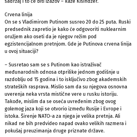
sadržaj i to će biti izazov – kaže Kisindžer.
Crvena linija
On se s Vladimirom Putinom susreo 20 do 25 puta. Ruski
predsednik zapretio je kako će odgovoriti nuklearnim
oružjem ako oseti da je njegov režim pod
egzistencijalnom pretnjom. Gde je Putinova crvena linija
u ovoj situaciji?
– Susretao sam se s Putinom kao istraživač
međunarodnih odnosa otprilike jednom godišnje u
razdoblju od 15 godina i to isključivo zbog akademskih
strateških rasprava. Mislio sam da su njegova osnovna
uverenja neka vrsta mistične vere u rusku istoriju.
Takođe, mislim da se oseća uvređenim zbog ovog
golemog jaza koji se otvorio između Rusije i Evrope i
istoka. Širenje NATO-a za njega je velika pretnja. Ali
nikad ne bih predvideo napad ovako velikih razmera i
pokušaj preuzimanja druge priznate države.