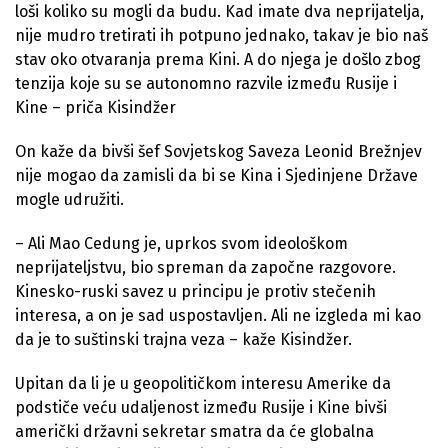
loši koliko su mogli da budu. Kad imate dva neprijatelja,
nije mudro tretirati ih potpuno jednako, takav je bio naš
stav oko otvaranja prema Kini. A do njega je došlo zbog
tenzija koje su se autonomno razvile između Rusije i
Kine – priča Kisindžer
On kaže da bivši šef Sovjetskog Saveza Leonid Brežnjev
nije mogao da zamisli da bi se Kina i Sjedinjene Države
mogle udružiti.
– Ali Mao Cedung je, uprkos svom ideološkom
neprijateljstvu, bio spreman da započne razgovore.
Kinesko-ruski savez u principu je protiv stečenih
interesa, a on je sad uspostavljen. Ali ne izgleda mi kao
da je to suštinski trajna veza – kaže Kisindžer.
Upitan da li je u geopolitičkom interesu Amerike da
podstiče veću udaljenost između Rusije i Kine bivši
američki državni sekretar smatra da će globalna