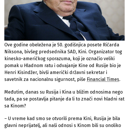
Ove godine obeležena je 50. godišnjica posete Ričarda
Niksona, bivšeg predsednika SAD, Kini. Organizator tog
kinesko-američkog sporazuma, koji je označio veliki
pomak u Hladnom ratu i odvajanje Kine od Rusije bio je
Henri Kisindžer, bivši američki državni sekretar i
savetnik za nacionalnu sigurnost, piše
Financial Times
.
Međutim, danas su Rusija i Kina u bližim odnosima nego
tada, pa se postavlja pitanje da li to znači novi hladni rat
sa Kinom?
– U vreme kad smo se otvorili prema Kini, Rusija je bila
glavni neprijatelj, ali naši odnosi s Kinom bili su onoliko