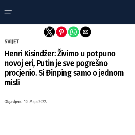
Exit mobile version
SVIJET
Henri Kisindžer: Živimo u potpuno
novoj eri, Putin je sve pogrešno
procjenio. Si Đinping samo o jednom
misli
Objavljeno
10. Maja 2022.