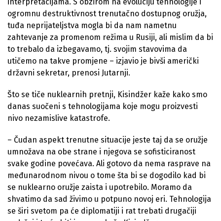
interpretacijama. S obzirom na evoluciju tehnologije i
ogromnu destruktivnost trenutačno dostupnog oružja,
tuđa neprijateljstva mogla bi da nam nametnu
zahtevanje za promenom režima u Rusiji, ali mislim da bi
to trebalo da izbegavamo, tj. svojim stavovima da
utičemo na takve promjene – izjavio je bivši američki
državni sekretar, prenosi Jutarnji.
Što se tiče nuklearnih pretnji, Kisindžer kaže kako smo
danas suočeni s tehnologijama koje mogu proizvesti
nivo nezamislive katastrofe.
– Čudan aspekt trenutne situacije jeste taj da se oružje
umnožava na obe strane i njegova se sofisticiranost
svake godine povećava. Ali gotovo da nema rasprave na
međunarodnom nivou o tome šta bi se dogodilo kad bi
se nuklearno oružje zaista i upotrebilo. Moramo da
shvatimo da sad živimo u potpuno novoj eri. Tehnologija
se širi svetom pa će diplomatiji i rat trebati drugačiji