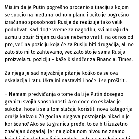
Mislim da je Putin pogrešno procenio situaciju s kojom
se suočio na međunarodnom planu i očito je pogrešno
izračunao sposobnosti Rusije da realizuje tako velik
poduhvat. Kad dođe vreme za nagodbu, svi moraju da
uzmu u obzir činjenicu da se nećemo vratiti na odnos od
pre, već na poziciju koja će za Rusiju biti drugačija, ali ne
zato što mi to zahtevamo, već zato što je sama Rusija
proizvela tu poziciju – kaže Kisindžer za Financial Times.
Za njega je sad najvažnije pitanje koliko će se ova
eskalacija i rat u Ukrajini nastaviti i hoće li se proširiti.
– Nemam predviđanja o tome da li je Putin dosegao
granicu svojih sposobnosti. Ako dođe do eskalacije
sukoba, hoće li se u tom slučaju koristiti nova kategorija
oružja kakvo u 70 godina njegova postojanja nikad nije
korišćeno? Ako se ta granica pređe, to će biti izuzetno
značajan događaj. Jer na globalnom nivou ne znamo
koje bi bile sledeće linije podele. Jedna stvar koju ne bi