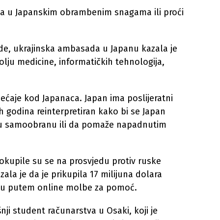
tva u Japanskim obrambenim snagama ili proći
ede, ukrajinska ambasada u Japanu kazala je
olju medicine, informatičkih tehnologija,
sjećaje kod Japanaca. Japan ima poslijeratni
jih godina reinterpretiran kako bi se Japan
nu samoobranu ili da pomaže napadnutim
i okupile su se na prosvjedu protiv ruske
ala je da je prikupila 17 milijuna dolara
panu putem online molbe za pomoć.
nji student računarstva u Osaki, koji je