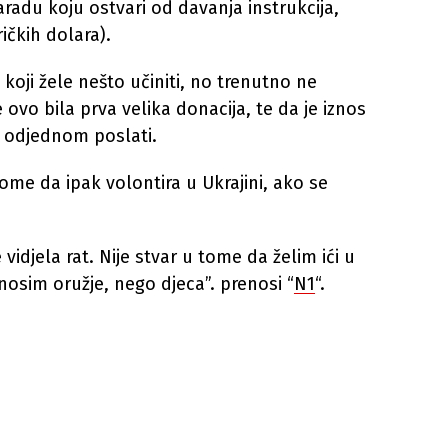
aradu koju ostvari od davanja instrukcija,
ičkih dolara).
koji žele nešto učiniti, no trenutno ne
ovo bila prva velika donacija, te da je iznos
a odjednom poslati.
 tome da ipak volontira u Ukrajini, ako se
vidjela rat. Nije stvar u tome da želim ići u
 nosim oružje, nego djeca”. prenosi “
N1
“.