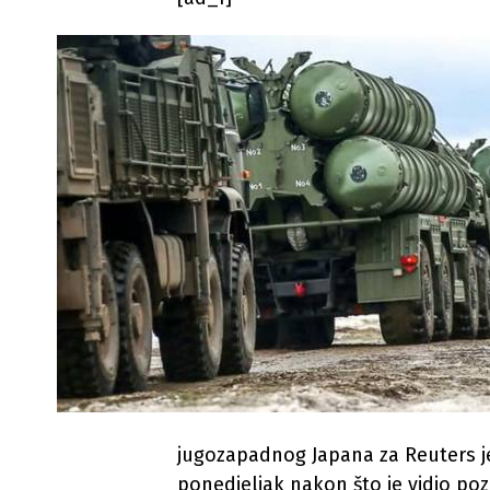
jugozapadnog Japana za Reuters j
ponedjeljak nakon što je vidio poz