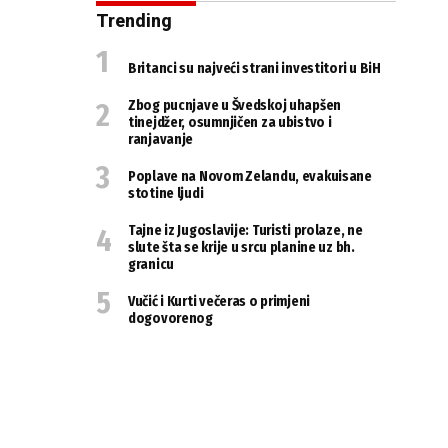
Trending
Britanci su najveći strani investitori u BiH
Zbog pucnjave u Švedskoj uhapšen
tinejdžer, osumnjičen za ubistvo i
ranjavanje
Poplave na Novom Zelandu, evakuisane
stotine ljudi
Tajne iz Jugoslavije: Turisti prolaze, ne
slute šta se krije u srcu planine uz bh.
granicu
Vučić i Kurti večeras o primjeni
dogovorenog