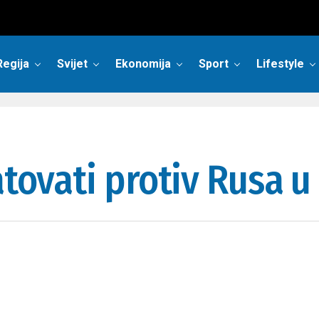
Regija
Svijet
Ekonomija
Sport
Lifestyle
atovati protiv Rusa u