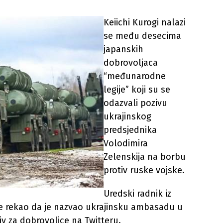
Keiichi Kurogi nalazi
se među desecima
japanskih
dobrovoljaca
“međunarodne
legije” koji su se
odazvali pozivu
ukrajinskog
predsjednika
Volodimira
Zelenskija na borbu
protiv ruske vojske.
Uredski radnik iz
e rekao da je nazvao ukrajinsku ambasadu u
iv za dobrovoljce na Twitteru.