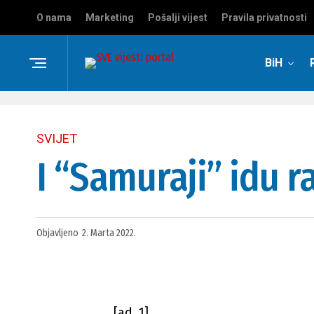
O nama
Marketing
Pošalji vijest
Pravila privatnosti
BiH
SVIJET
I “Samuraji” idu r
Objavljeno
2. Marta 2022.
[ad_1]