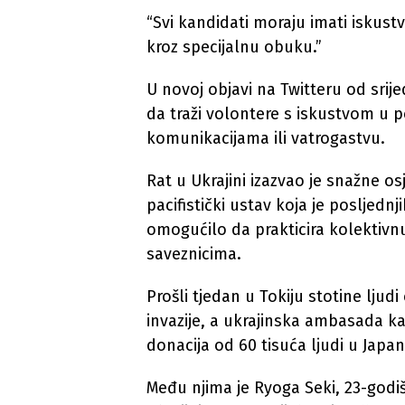
“Svi kandidati moraju imati iskus
kroz specijalnu obuku.”
U novoj objavi na Twitteru od srij
da traži volontere s iskustvom u p
komunikacijama ili vatrogastvu.
Rat u Ukrajini izazvao je snažne o
pacifistički ustav koja je posljedn
omogućilo da prakticira kolektiv
saveznicima.
Prošli tjedan u Tokiju stotine ljud
invazije, a ukrajinska ambasada kaz
donacija od 60 tisuća ljudi u Ja
Među njima je Ryoga Seki, 23-godiš