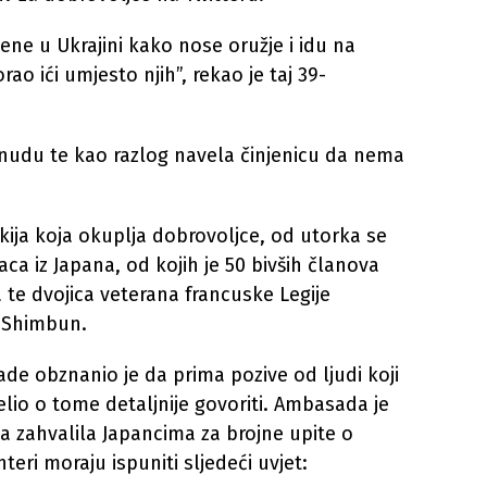
žene u Ukrajini kako nose oružje i idu na
ao ići umjesto njih”, rekao je taj 39-
nudu te kao razlog navela činjenicu da nema
kija koja okuplja dobrovoljce, od utorka se
aca iz Japana, od kojih je 50 bivših članova
e dvojica veterana francuske Legije
i Shimbun.
e obznanio je da prima pozive od ljudi koji
 želio o tome detaljnije govoriti. Ambasada je
a zahvalila Japancima za brojne upite o
teri moraju ispuniti sljedeći uvjet: