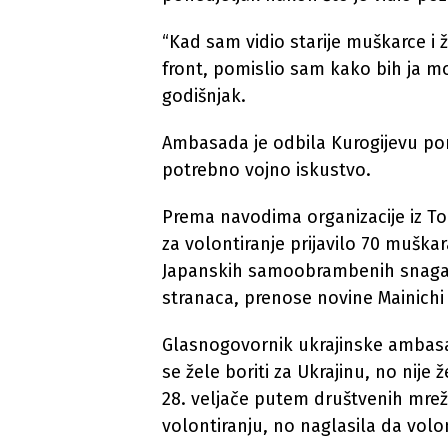
“Kad sam vidio starije muškarce i 
front, pomislio sam kako bih ja mor
godišnjak.
Ambasada je odbila Kurogijevu po
potrebno vojno iskustvo.
Prema navodima organizacije iz To
za volontiranje prijavilo 70 muškar
Japanskih samoobrambenih snaga t
stranaca, prenose novine Mainich
Glasnogovornik ukrajinske ambasad
se žele boriti za Ukrajinu, no nije
28. veljače putem društvenih mrež
volontiranju, no naglasila da volon