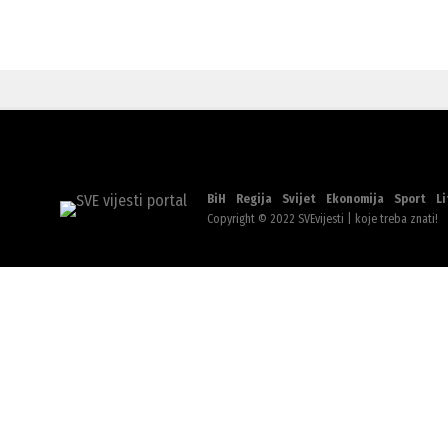
BiH
Regija
Svijet
Ekonomija
Sport
Li
Copyright © 2022 SVEvijesti | koje treba znati!