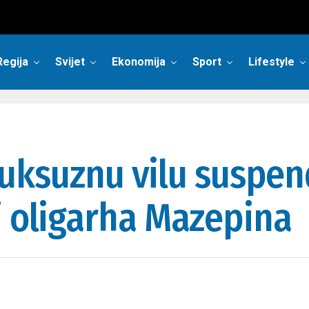
Regija
Svijet
Ekonomija
Sport
Lifestyle
a luksuznu vilu susp
i oligarha Mazepina