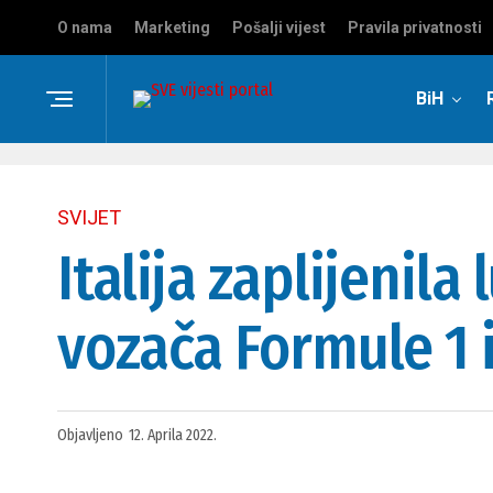
O nama
Marketing
Pošalji vijest
Pravila privatnosti
BiH
SVIJET
Italija zaplijenil
vozača Formule 1 
Objavljeno
12. Aprila 2022.