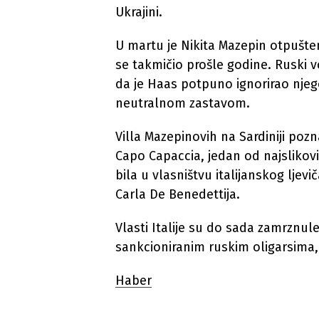
Ukrajini.
U martu je Nikita Mazepin otpušten
se takmičio prošle godine. Ruski v
da je Haas potpuno ignorirao nje
neutralnom zastavom.
Villa Mazepinovih na Sardiniji po
Capo Capaccia, jedan od najslikov
bila u vlasništvu italijanskog ljev
Carla De Benedettija.
Vlasti Italije su do sada zamrznul
sankcioniranim ruskim oligarsima, u
Haber