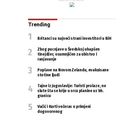
ADVERTISEMENT
Trending
Britanci su najveći strani investitori u BiH
Zbog pucnjave u Švedskoj uhapšen
tinejdžer, osumnjičen za ubistvo i
ranjavanje
Poplave na Novom Zelandu, evakuisane
stotine ljudi
Tajne iz Jugoslavije: Turisti prolaze, ne
slute šta se krije u srcu planine uz bh.
granicu
Vučić i Kurti večeras o primjeni
dogovorenog