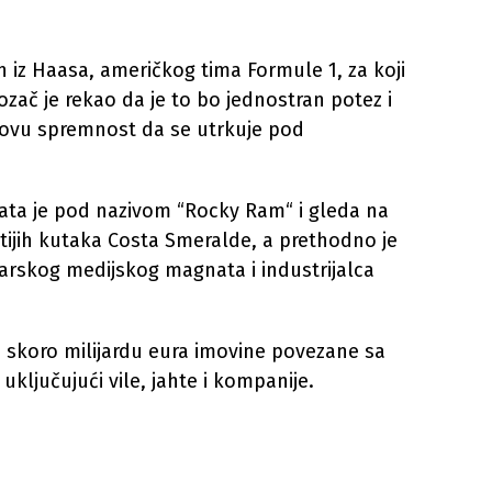
 iz Haasa, američkog tima Formule 1, za koji
ozač je rekao da je to bo jednostran potez i
govu spremnost da se utrkuje pod
znata je pod nazivom “Rocky Ram“ i gleda na
itijih kutaka Costa Smeralde, a prethodno je
ičarskog medijskog magnata i industrijalca
e skoro milijardu eura imovine povezane sa
ključujući vile, jahte i kompanije.