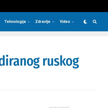
Tehnologija
Zdravlje
Video
endiranog ruskog