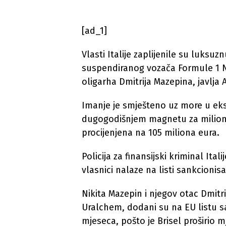
[ad_1]
Vlasti Italije zaplijenile su luksuzn
suspendiranog vozača Formule 1 N
oligarha Dmitrija Mazepina, javlja
Imanje je smješteno uz more u ek
dugogodišnjem magnetu za milionere
procijenjena na 105 miliona eura.
Policija za finansijski kriminal Ita
vlasnici nalaze na listi sankcionisa
Nikita Mazepin i njegov otac Dmitri
Uralchem, ​dodani su na EU listu 
mjeseca, pošto je Brisel proširio m