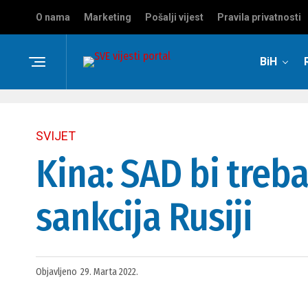
O nama
Marketing
Pošalji vijest
Pravila privatnosti
BiH
SVIJET
Kina: SAD bi treba
sankcija Rusiji
Objavljeno
29. Marta 2022.