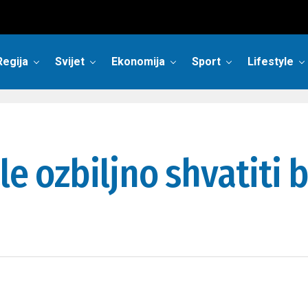
Regija
Svijet
Ekonomija
Sport
Lifestyle
le ozbiljno shvatiti