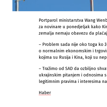
Portparol ministarstva Wang Wenb
za novinare u ponedjeljak kako Kin
zemalja nemaju obavezu da plaćaju 
– Problem sada nije oko toga ko že
o normalnim ekonomskim i trgov
kojima su Rusija i Kina, koji su ne
– Tražimo od SAD da ozbiljno shvat
ukrajinskim pitanjem i odnosima s
legitimnim pravima i interesima na
Haber