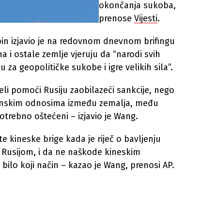
okončanja sukoba,
prenose
Vijesti
.
in izjavio je na redovnom dnevnom brifingu
a i ostale zemlje vjeruju da “narodi svih
za geopolitičke sukobe i igre velikih sila”.
li pomoći Rusiju zaobilazeći sankcije, nego
inskim odnosima između zemalja, među
potrebno oštećeni – izjavio je Wang.
e kineske brige kada je riječ o bavljenju
 Rusijom, i da ne naškode kineskim
 bilo koji način – kazao je Wang, prenosi AP.