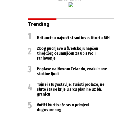
ADVERTISEMENT
Trending
Britanci su najveći strani investitori u BiH
Zbog pucnjave u Švedskoj uhapšen
tinejdžer, osumnjičen za ubistvo i
ranjavanje
Poplave na Novom Zelandu, evakuisane
stotine ljudi
Tajne iz Jugoslavije: Turisti prolaze, ne
slute šta se krije u srcu planine uz bh.
granicu
Vučić i Kurti večeras o primjeni
dogovorenog