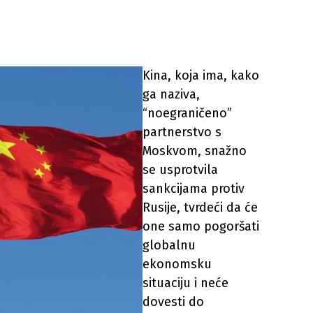
Kina, koja ima, kako
ga naziva,
“noegraničeno”
partnerstvo s
Moskvom, snažno
se usprotvila
sankcijama protiv
Rusije, tvrdeći da će
one samo pogoršati
globalnu
ekonomsku
situaciju i neće
dovesti do