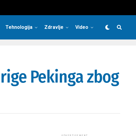
Tehnologija
Zdravlje
Video
 brige Pekinga zbog