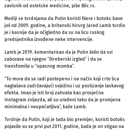
zavisnik od estetske medicine, piše Blic.rs.
Mediji se tvrdnjama da Putin koristi filere i botoks bave
još od 2009. godine, a britanski hirurg Jared Lamb tvrdio
je i kasnije da je očigledno da su na licu ruskog
predsjednika izvođene neke intervencije.
Lamb je 2019. komentarisao da je Putin želio da svi
zaborave na njegov “štreberski izgled” i da se
transfomiše u “opasnog momka”.
“To mora da se radi postepeno i na način koji crte lica
naglašava zadržavajući svježinu i uz postizanje laskavog
efekta. Imao je isti broj zahvata kao prosječna
Instagram zvijezda, ali su urađeni tako da je promjena
minimalna i neupečatljiva”, kaže Lamb.
Tvrdnje da Putin, koji je tada bio premijer, koristi botoks
pojavile su se prvi put 2011. godine, kada je on stigao na