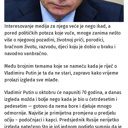
Interesovanje medija za njega veće je nego ikad, a
pored političkih poteza koje vuče, mnoge zanima nešto
više o njegovoj pozadini, životnoj priči, porodici,
bračnom životu, razvodu, djeci koju je dobio u braku i
navodno vanbračno.
Među brojnim temama koje se nameću kada je riječ o
Vladimiru Putin je ta da ne stari, zapravo kako vrijeme
prolazi izgleda sve mlađe.
Vladimir Putin u oktobru će napuniti 70 godina, a danas
izgleda možda i bolje nego kada je bio u četrdesetim i
pedesetim — gotovo da nema bore i djeluje mnogo
odmornije. Najviše je primijetna promjena u predjelu
očiju – podočnjaci i kapci. Predsjednik Rusije nerijetko
izgleda natečeno što je još jednom podiglo sumnju da je