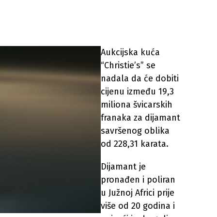
Aukcijska kuća
“Christie’s” se
nadala da će dobiti
cijenu između 19,3
miliona švicarskih
franaka za dijamant
savršenog oblika
od 228,31 karata.
Dijamant je
pronađen i poliran
u Južnoj Africi prije
više od 20 godina i