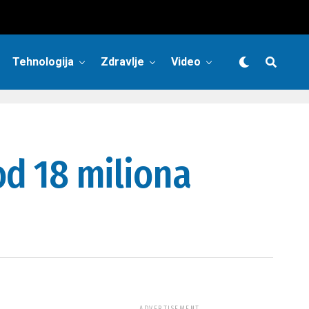
Tehnologija
Zdravlje
Video
od 18 miliona