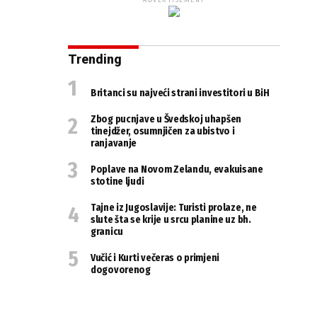
ADVERTISEMENT
Trending
Britanci su najveći strani investitori u BiH
Zbog pucnjave u Švedskoj uhapšen
tinejdžer, osumnjičen za ubistvo i
ranjavanje
Poplave na Novom Zelandu, evakuisane
stotine ljudi
Tajne iz Jugoslavije: Turisti prolaze, ne
slute šta se krije u srcu planine uz bh.
granicu
Vučić i Kurti večeras o primjeni
dogovorenog