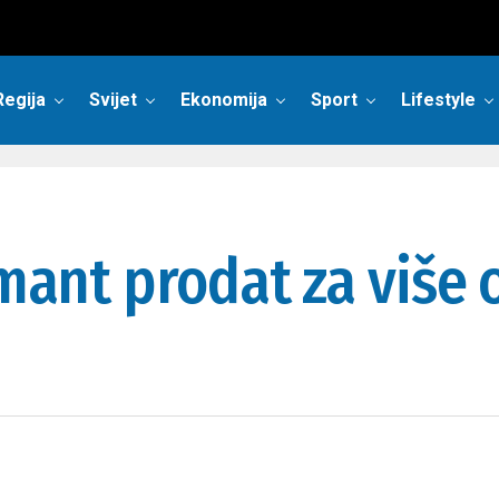
Regija
Svijet
Ekonomija
Sport
Lifestyle
amant prodat za više 