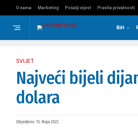
O nama
Marketing
Pošalji vijest
Pravila privatnosti
BiH
SVIJET
Najveći bijeli dij
dolara
Objavljeno
13. Maja 2022.