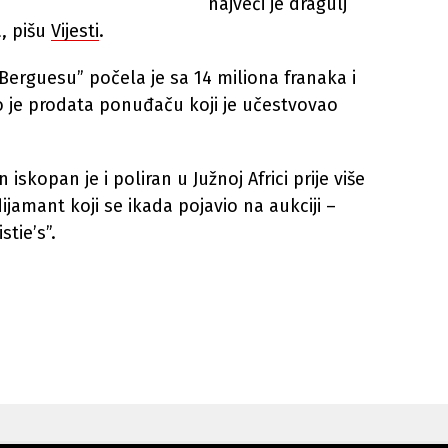
najveći je dragulj
a, pišu
Vijesti
.
Berguesu” počela je sa 14 miliona franaka i
to je prodata ponuđaču koji je učestvovao
iskopan je i poliran u Južnoj Africi prije više
 dijamant koji se ikada pojavio na aukciji –
stie’s”.