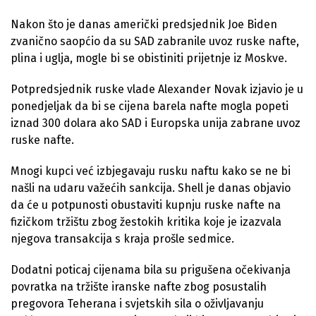
Nakon što je danas američki predsjednik Joe Biden
zvanično saopćio da su SAD zabranile uvoz ruske nafte,
plina i uglja, mogle bi se obistiniti prijetnje iz Moskve.
Potpredsjednik ruske vlade Alexander Novak izjavio je u
ponedjeljak da bi se cijena barela nafte mogla popeti
iznad 300 dolara ako SAD i Europska unija zabrane uvoz
ruske nafte.
Mnogi kupci već izbjegavaju rusku naftu kako se ne bi
našli na udaru važećih sankcija. Shell je danas objavio
da će u potpunosti obustaviti kupnju ruske nafte na
fizičkom tržištu zbog žestokih kritika koje je izazvala
njegova transakcija s kraja prošle sedmice.
Dodatni poticaj cijenama bila su prigušena očekivanja
povratka na tržište iranske nafte zbog posustalih
pregovora Teherana i svjetskih sila o oživljavanju