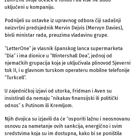
uključeni u kompaniju.
Podnijeli su ostavke iz upravnog odbora čiji sadašnji
neizvršni predsjednik Mervin Dejvis (Mervyn Davies),
bivši ministar rada, preuzima vladavinu grupe.
“LetterOne” je vlasnik španskog lanca supermarketa
“Dia” i ima dionice u “Wintershall Dea”, jednoj od
njemačkih grupacija koja je uključivala plinovod Sjeverni
tok II, i u glavnom turskom operateru mobilne telefonije
“Turkcell”.
U zajedničkoj izjavi od utorka, Fridman i Aven su
insistirali da nemaju “nikakav finansijski ili politički
odnos” s Putinom ili Kremljom.
Njih dvojica su izjavili da će “osporiti lažnu i neosnovanu
osnovu za nametanje ovih sankcija, energično i svim
sredstvima koja su im dostupna, kako bi se poništila