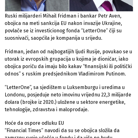
Ruski milijarderi Mihail Fridman i bankar Petr Aven,
obojica na meti sankcija EU nakon invazije Ukrajine,
povlače se iz investicionog fonda “LetterOne” čiji su
suosnivači, saopćila je kompanija u srijedu.
Fridman, jedan od najbogatijih ljudi Rusije, povukao se u
utorak iz evropskih grupacija u kojima je dioničar, iako
obojica poriču da imaju bilo kakav “finansijski ili politički
odnos” s ruskim predsjednikom Vladimirom Putinom.
“LetterOne”, sa sjedištem u Luksemburgu i uredima u
Londonu, posjeduje neto imovinu vrijednu 22,3 milijarde
dolara (brojke iz 2020.) uložene u sektore energetike,
tehnologije, zdravstva i maloprodaje.
Hoće da ospore odluku EU
“Financial Times” navodi da su se obojica složila da
zamrznu svoje učešće u fondu i da više ne budu