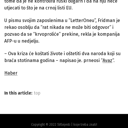
tome da je ne kontrolira ruski oligarh i da na nju neće
utjecati to što je na crnoj listi EU.
U pismu svojim zaposlenima u “LetterOneu”, Fridman je
rekao osoblju da “rat nikada ne može biti odgovor” i
pozvao da se “krvoproliće” prekine, rekla je kompanija
AFP-u u nedjelju.
– Ova kriza će koštati živote i oštetiti dva naroda koji su
braća stotinama godina – napisao je. prneosi “
Avaz
“.
Haber
In this article:
top
Copyright © 2022 SVEvijesti | koje treba znati!