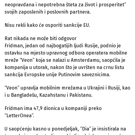
neopravdana i nepotrebna šteta za život i prosperitet”
svojih zaposlenih i poslovnih partnera.
Nisu rekli kako će osporiti sankcije EU.
Rat nikada ne može biti odgovor
Fridman, jedan od najbogatijih ljudi Rusije, podnio je
ostavku na mjesto upravnog odbora operatera mobilne
mreže “Veon” koja se nalazi u Amsterdamu, saopćila je
kompanija u utorak, nakon što je uvršten na crnu listu
sankcija Evropske unije Putinovim saveznicima.
“Veon” upravlja mobilnim mrežama u Ukrajini i Rusiji, kao
i u Bangladešu, Kazahstanu i Pakistanu.
Fridman ima 47,9 dionica u kompaniji preko
“LetterOnea”.
U saopćenju kasno u ponedjeljak, “Dia” je insistirala na