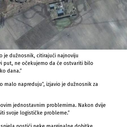
je dužnosnik, citirajući najnoviju
i put, ne očekujemo da će ostvariti bilo
ko dana.”
rlo malo napreduju”, izjavio je dužnosnik za
i s ovim jednostavnim problemima. Nakon dvije
šiti svoje logističke probleme.”
uspjela postići neke marginalne dobitke,