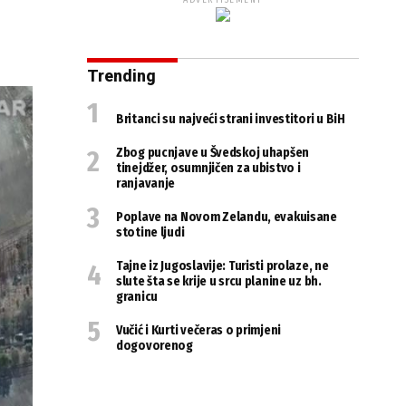
ADVERTISEMENT
Trending
Britanci su najveći strani investitori u BiH
Zbog pucnjave u Švedskoj uhapšen
tinejdžer, osumnjičen za ubistvo i
ranjavanje
Poplave na Novom Zelandu, evakuisane
stotine ljudi
Tajne iz Jugoslavije: Turisti prolaze, ne
slute šta se krije u srcu planine uz bh.
granicu
Vučić i Kurti večeras o primjeni
dogovorenog