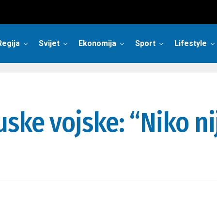
Regija
Svijet
Ekonomija
Sport
Lifestyle
ske vojske: “Niko ni