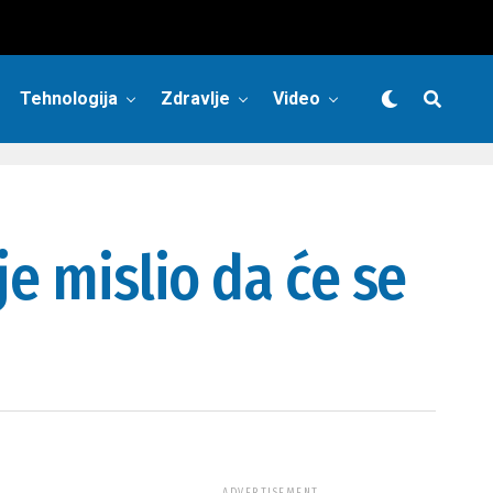
Tehnologija
Zdravlje
Video
je mislio da će se