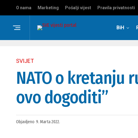
O nama
Marketing
Pošalji vijest
Pravila privatnosti
BiH
SVIJET
NATO o kretanju ru
ovo dogoditi”
Objavljeno
9. Marta 2022.