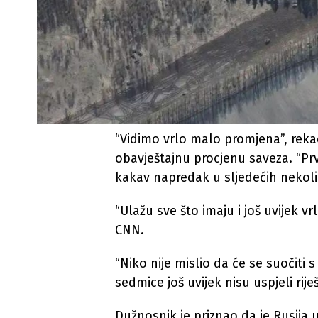
“Vidimo vrlo malo promjena”, rekao 
obavještajnu procjenu saveza. “Prv
kakav napredak u sljedećih nekoli
“Ulažu sve što imaju i još uvijek v
CNN.
“Niko nije mislio da će se suočit
sedmice još uvijek nisu uspjeli rije
Dužnosnik je priznao da je Rusija 