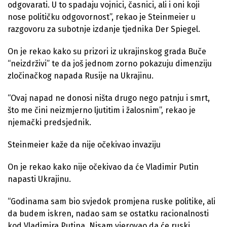
odgovarati. U to spadaju vojnici, časnici, ali i oni koji
nose političku odgovornost”, rekao je Steinmeier u
razgovoru za subotnje izdanje tjednika Der Spiegel.
On je rekao kako su prizori iz ukrajinskog grada Buče
“neizdrživi” te da još jednom zorno pokazuju dimenziju
zločinačkog napada Rusije na Ukrajinu.
“Ovaj napad ne donosi ništa drugo nego patnju i smrt,
što me čini neizmjerno ljutitim i žalosnim”, rekao je
njemački predsjednik.
Steinmeier kaže da nije očekivao invaziju
On je rekao kako nije očekivao da će Vladimir Putin
napasti Ukrajinu.
“Godinama sam bio svjedok promjena ruske politike, ali
da budem iskren, nadao sam se ostatku racionalnosti
kod Vladimira Putina. Nisam vjerovao da će ruski