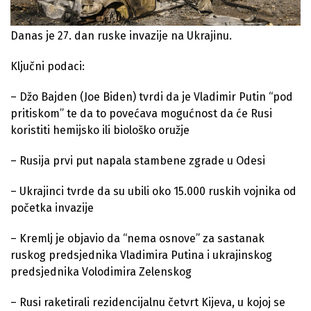
Danas je 27. dan ruske invazije na Ukrajinu.
Ključni podaci:
– Džo Bajden (Joe Biden) tvrdi da je Vladimir Putin “pod
pritiskom” te da to povećava mogućnost da će Rusi
koristiti hemijsko ili biološko oružje
– Rusija prvi put napala stambene zgrade u Odesi
– Ukrajinci tvrde da su ubili oko 15.000 ruskih vojnika od
početka invazije
– Kremlj je objavio da “nema osnove” za sastanak
ruskog predsjednika Vladimira Putina i ukrajinskog
predsjednika Volodimira Zelenskog
– Rusi raketirali rezidencijalnu četvrt Kijeva, u kojoj se