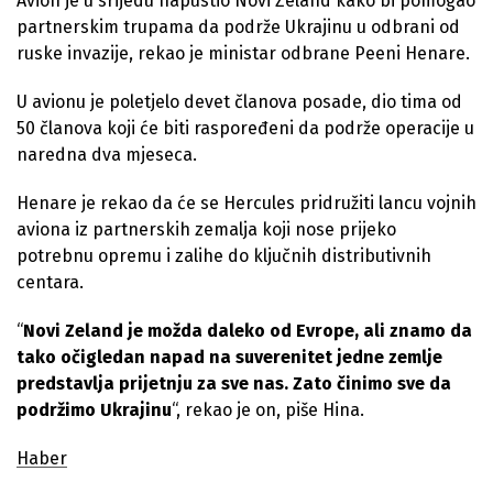
Avion je u srijedu napustio Novi Zeland kako bi pomogao
partnerskim trupama da podrže Ukrajinu u odbrani od
ruske invazije, rekao je ministar odbrane Peeni Henare.
U avionu je poletjelo devet članova posade, dio tima od
50 članova koji će biti raspoređeni da podrže operacije u
naredna dva mjeseca.
Henare je rekao da će se Hercules pridružiti lancu vojnih
aviona iz partnerskih zemalja koji nose prijeko
potrebnu opremu i zalihe do ključnih distributivnih
centara.
“
Novi Zeland je možda daleko od Evrope, ali znamo da
tako očigledan napad na suverenitet jedne zemlje
predstavlja prijetnju za sve nas. Zato činimo sve da
podržimo Ukrajinu
“, rekao je on, piše Hina.
Haber