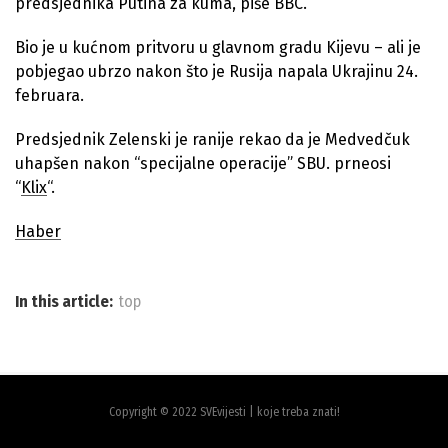
predsjednika Putina za kuma, piše BBC.
Bio je u kućnom pritvoru u glavnom gradu Kijevu – ali je
pobjegao ubrzo nakon što je Rusija napala Ukrajinu 24.
februara.
Predsjednik Zelenski je ranije rekao da je Medvedčuk
uhapšen nakon “specijalne operacije” SBU. prneosi
“
Klix
“.
Haber
In this article:
top
Copyright © 2022 SVEvijesti | koje treba znati!