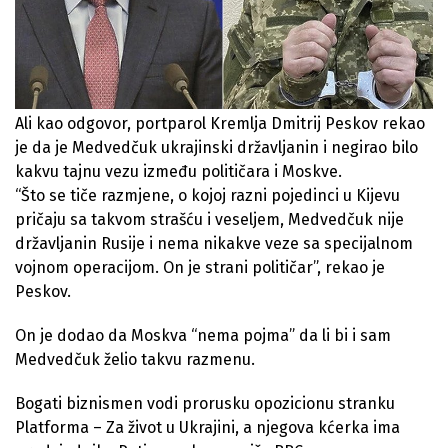
Ali kao odgovor, portparol Kremlja Dmitrij Peskov rekao
je da je Medvedčuk ukrajinski državljanin i negirao bilo
kakvu tajnu vezu između političara i Moskve.
“Što se tiče razmjene, o kojoj razni pojedinci u Kijevu
pričaju sa takvom strašću i veseljem, Medvedčuk nije
državljanin Rusije i nema nikakve veze sa specijalnom
vojnom operacijom. On je strani političar”, rekao je
Peskov.
On je dodao da Moskva “nema pojma” da li bi i sam
Medvedčuk želio takvu razmenu.
Bogati biznismen vodi prorusku opozicionu stranku
Platforma – Za život u Ukrajini, a njegova kćerka ima