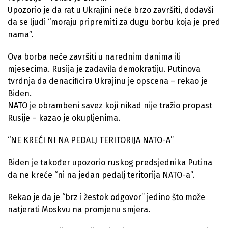
Upozorio je da rat u Ukrajini neće brzo završiti, dodavši
da se ljudi “moraju pripremiti za dugu borbu koja je pred
nama”.
Ova borba neće završiti u narednim danima ili
mjesecima. Rusija je zadavila demokratiju. Putinova
tvrdnja da denacificira Ukrajinu je opscena – rekao je
Biden.
NATO je obrambeni savez koji nikad nije tražio propast
Rusije – kazao je okupljenima.
“NE KREĆI NI NA PEDALJ TERITORIJA NATO-A”
Biden je također upozorio ruskog predsjednika Putina
da ne kreće “ni na jedan pedalj teritorija NATO-a”.
Rekao je da je “brz i žestok odgovor” jedino što može
natjerati Moskvu na promjenu smjera.