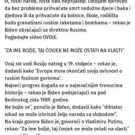
vi, ruski narod, niste naši neprijatelji. Odbijam vjerovati
da bez problema prihvaćate smrt nedužne djece i baka i
djedova ili da prihvaćate da bolnice, škole, rodilišta
budu granatirani ruskim raketama i bombama – rekao je
Biden obraćajući se direktno Rusima.
Pogledajte video OVDJE.
“ZA IME BOŽJE, TAJ ČOVJEK NE MOŽE OSTATI NA VLASTI”
Ovaj rat vodi Rusiju natrag u 19. stoljeće – rekao je,
dodavši kako “Evropa mora okončati svoju ovisnost o
ruskim fosilnim gorivima”.
Najveći progres događa se u najmračnijim trenucima
historije – rekao je Biden podsjećajući na pad
Berlinskog zida 1989. godine.
Ne bojte se”, poručio je Biden, dodavši kako “diktator
nikad ne može izbrisati želju naroda za slobodom”.
Na kraju govora Biden je, govoreći o Vladimiru Putinu,
rekao: “Za ime božje, taj čovjek ne može ostati na vlasti.”