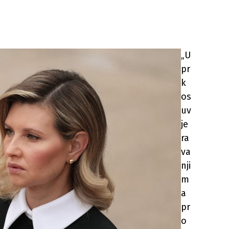
„U
pr
k
os
uv
je
ra
va
nji
m
a
pr
o