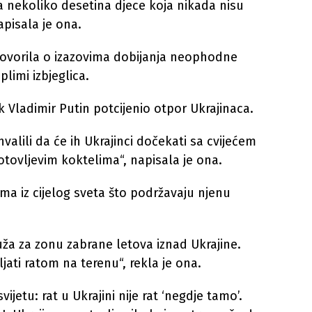
 nekoliko desetina djece koja nikada nisu
apisala je ona.
govorila o izazovima dobijanja neophodne
plimi izbjeglica.
k Vladimir Putin potcijenio otpor Ukrajinaca.
alili da će ih Ukrajinci dočekati sa cvijećem
tovljevim koktelima“, napisala je ona.
ima iz cijelog sveta što podržavaju njenu
uža za zonu zabrane letova iznad Ukrajine.
jati ratom na terenu“, rekla je ona.
vijetu: rat u Ukrajini nije rat ‘negdje tamo’.