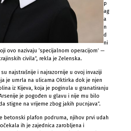
p
ag
a
n
d
ni
oji ovo nazivaju ’specijalnom operacijom‘ —
ajinskih civila“, rekla je Zelenska.
najstrašnije i najrazornije u ovoj invaziji
ja je umrla na ulicama Oktirka dok je njen
olina iz Kijeva, koja je poginula u granatiranju
Arsenije je pogođen u glavu i nije mu bilo
da stigne na vrijeme zbog jakih pucnjava“.
je betonski plafon podruma, njihov prvi udah
očekala ih je zajednica zarobljena i