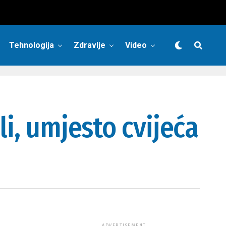
Tehnologija
Zdravlje
Video
li, umjesto cvijeća