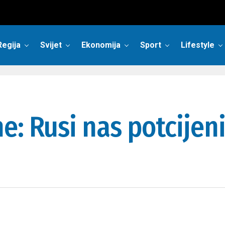
Regija
Svijet
Ekonomija
Sport
Lifestyle
: Rusi nas potcijeni