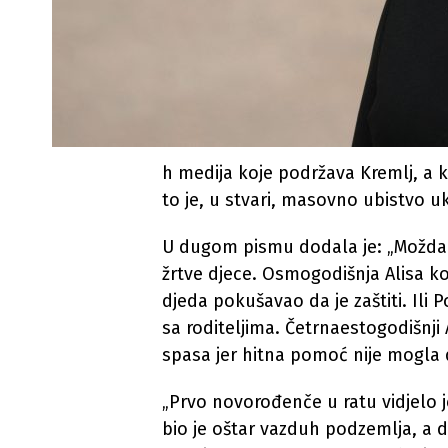
h medija koje podržava Kremlj, a k
to je, u stvari, masovno ubistvo ukr
U dugom pismu dodala je: „Možda su 
žrtve djece. Osmogodišnja Alisa ko
djeda pokušavao da je zaštiti. Ili P
sa roditeljima. Četrnaestogodišnji 
spasa jer hitna pomoć nije mogla 
„Prvo novorođenče u ratu vidjelo 
bio je oštar vazduh podzemlja, a d