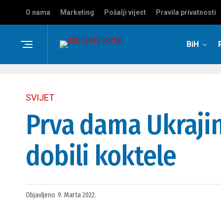
O nama
Marketing
Pošalji vijest
Pravila privatnosti
BiH
SVIJET
Prva dama Ukrajine
dobili koktele
Objavljeno
9. Marta 2022.