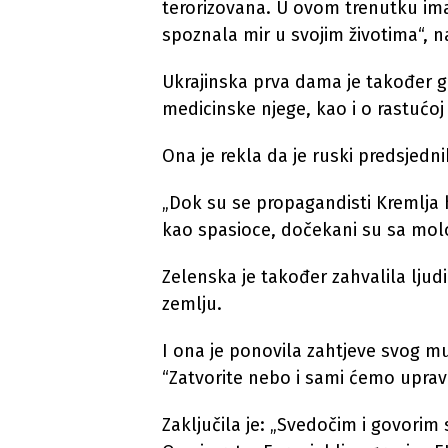
terorizovana. U ovom trenutku ima
spoznala mir u svojim životima“, n
Ukrajinska prva dama je također 
medicinske njege, kao i o rastućoj 
Ona je rekla da je ruski predsjedni
„Dok su se propagandisti Kremlja hv
kao spasioce, dočekani su sa molo
Zelenska je također zahvalila ljud
zemlju.
I ona je ponovila zahtjeve svog m
“Zatvorite nebo i sami ćemo upravl
Zaključila je: „Svedočim i govorim s