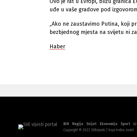
Ovo je rat u Evropi, blizu granica 
uđe u vaše gradove pod izgovorom 
„Ako ne zaustavimo Putina, koji pri
bezbjednog mjesta na svijetu ni za
Haber
BiH
Regija
Svijet
Ekonomija
Sport
Li
Copyright © 2022 SVEvijesti | koje treba znati!