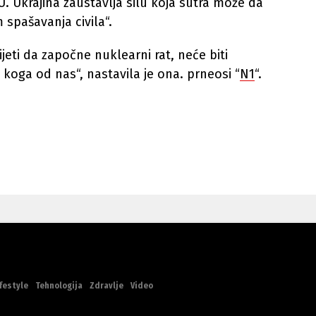
EU. Ukrajina zaustavlja silu koja sutra može da
spašavanja civila“.
jeti da započne nuklearni rat, neće biti
 koga od nas“, nastavila je ona. prneosi “
N1
“.
festyle
Tehnologija
Zdravlje
Video