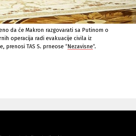
vljeno da će Makron razgovarati sa Putinom o
h operacija radi evakuacije civila iz
e, prenosi TAS S. prneose “
Nezavisne
“.