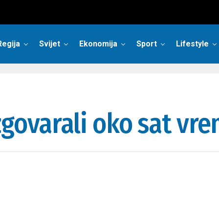
Regija
Svijet
Ekonomija
Sport
Lifestyle
zgovarali oko sat vr