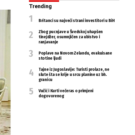
Trending
Britanci su najveći strani investitori u BiH
Zbog pucnjave u Švedskoj uhapšen
tinejdžer, osumnjičen za ubistvo i
ranjavanje
Poplave na Novom Zelandu, evakuisane
stotine ljudi
Tajne iz Jugoslavije: Turisti prolaze, ne
slute šta se krije u srcu planine uz bh.
granicu
Vučić i Kurti večeras o primjeni
dogovorenog