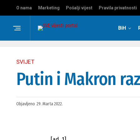
O nama
Marketing
Pošalji vijest
Pravila privatnosti
BiH
SVIJET
Putin i Makron ra
Objavljeno
29. Marta 2022.
[ad_1]