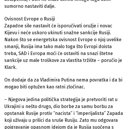
sumorno nastaviti dalje.
Ovisnost Evrope o Rusiji
Zapadne sile nastavit će isporučivati oružje i novac
Kijevu i neće uskoro ukinuti snažne sankcije Rusiji.
Nakon što se energetska ovisnost Evrope o njoj uvelike
smanji, Rusija ima tako malo toga što Evropi doista
treba, SAD i Evropa moći će ostaviti na snazi štetne
sankcije uz male troškove za vlastita tržište – poručio je
Klark.
On dodaje da za Vladimira Putina nema povratka i da bi
mogao biti optužen kao ratni zločinac.
– Njegova jedina politička strategija je pretvoriti rat u
Ukrajini u nešto drugo, dio borbe za samu borbu za
opstanak Rusije protiv “nacista” i “imperijalista” Zapada
koji uživaju u prilici da sruše Rusiju. Zato mu odgovara
poigravanje opasnom idejom da je Rusija suočena s