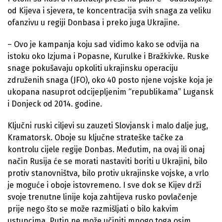
od Kijeva i sjevera, te koncentracija svih snaga za veliku
ofanzivu u regiji Donbasa i preko juga Ukrajine.
– Ovo je kampanja koju sad vidimo kako se odvija na
istoku oko Izjuma i Popasne, Kurulke i Bražkivke. Ruske
snage pokušavaju opkoliti ukrajinsku operaciju
združenih snaga (JFO), oko 40 posto njene vojske koja je
ukopana nasuprot odcijepljenim “republikama” Lugansk
i Donjeck od 2014. godine.
Ključni ruski ciljevi su zauzeti Slovjansk i malo dalje jug,
Kramatorsk. Oboje su ključne strateške tačke za
kontrolu cijele regije Donbas. Međutim, na ovaj ili onaj
način Rusija će se morati nastaviti boriti u Ukrajini, bilo
protiv stanovništva, bilo protiv ukrajinske vojske, a vrlo
je moguće i oboje istovremeno. I sve dok se Kijev drži
svoje trenutne linije koja zahtijeva rusko povlačenje
prije nego što se može razmišljati o bilo kakvim
ustupcima, Putin ne može učiniti mnogo toga osim