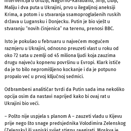
intervencija u Gruziji, Nagorno-Karabahu, Siriji, Libiji,
Maliju i dva puta u Ukrajini, prvo u ilegaljnoj aneksiji
Krima, a potom i u stvaranja ssamoproglašenih ruskih
država u Lugansku i Donjecku. Putin je bio vješt u
stvaranju “novih činjenica” na terenu, prenosi BBC.
Isto je pokušao u februaru u najvećem mogućem
razmjeru u Ukrajini, odnosno preuzeti vlast u roku od
oko 72 sata u zemlji od 45 miliona ljudi koja zauzima
drugu najveću kopnenu površinu u Evropi. Klark ističe
da je to bilo nepromišljeno kockanje i da je potpuno
propalo već u prvoj klljučnoj sedmici.
Odbrambeni analitičar tvrdi da Putin sada ima nekoliko
opcija osim da nastavi naprijed kako bi ovaj rat u
Ukrajini bio veći.
– Pošto nije uspjela s planom A – zauzeti vladu u Kijevu
prije nego što snage predsjednika Volodimira Zelenskog
(Zelensky) ili vanjski svijet stignu reagirati, Moskva je