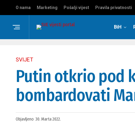
O nama
Marketing
Pošalji vijest
Pravila privatnosti
BiH
SVIJET
Putin otkrio pod 
bombardovati Mar
Objavljeno
30. Marta 2022.