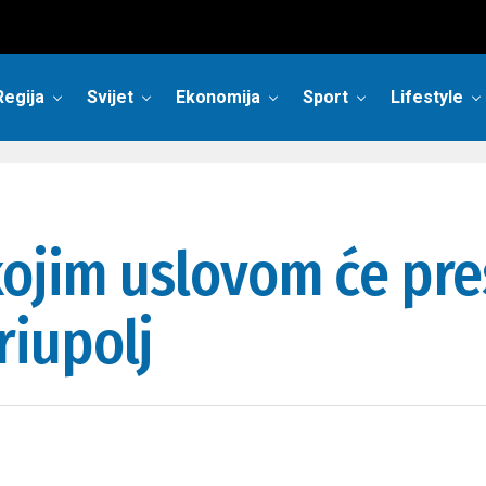
Regija
Svijet
Ekonomija
Sport
Lifestyle
kojim uslovom će pre
iupolj