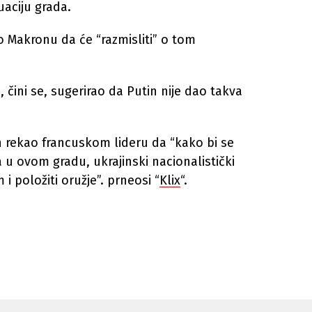
uaciju grada.
ao Makronu da će “razmisliti” o tom
, čini se, sugerirao da Putin nije dao takva
tin rekao francuskom lideru da “kako bi se
a u ovom gradu, ukrajinski nacionalistički
i položiti oružje”. prneosi “
Klix
“.