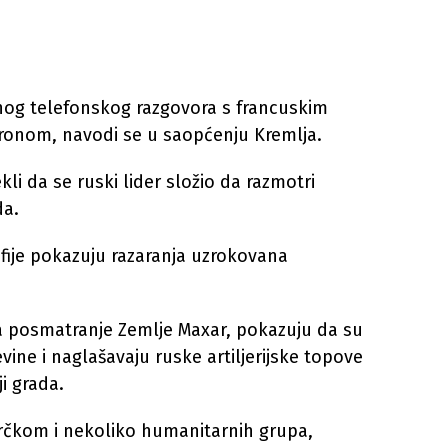
tnog telefonskog razgovora s francuskim
nom, navodi se u saopćenju Kremlja.
kli da se ruski lider složio da razmotri
da.
afije pokazuju razaranja uzrokovana
 za posmatranje Zemlje Maxar, pokazuju da su
ine i naglašavaju ruske artiljerijske topove
i grada.
rčkom i nekoliko humanitarnih grupa,