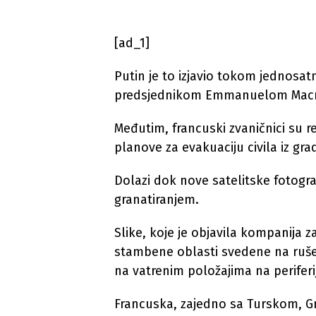
[ad_1]
Putin je to izjavio tokom jednosa
predsjednikom Emmanuelom Macro
Međutim, francuski zvaničnici su re
planove za evakuaciju civila iz gra
Dolazi dok nove satelitske fotogr
granatiranjem.
Slike, koje je objavila kompanija
stambene oblasti svedene na rušev
na vatrenim položajima na periferij
Francuska, zajedno sa Turskom, G