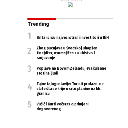
ADVERTISEMENT
Trending
Britanci su najveći strani investitori u BiH
Zbog pucnjave u Švedskoj uhapšen
tinejdžer, osumnjičen za ubistvo i
ranjavanje
Poplave na Novom Zelandu, evakuisane
stotine ljudi
Tajne iz Jugoslavije: Turisti prolaze, ne
slute šta se krije u srcu planine uz bh.
granicu
Vučić i Kurti večeras o primjeni
dogovorenog