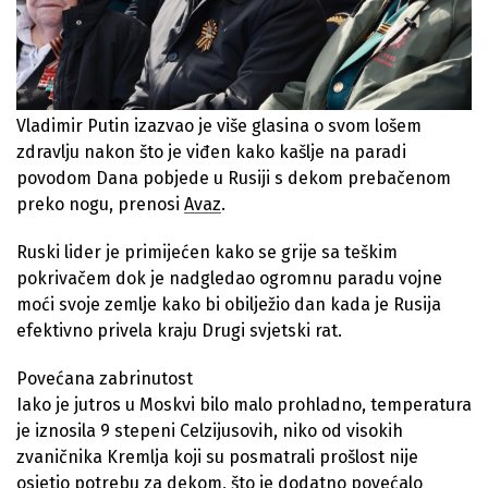
Vladimir Putin izazvao je više glasina o svom lošem
zdravlju nakon što je viđen kako kašlje na paradi
povodom Dana pobjede u Rusiji s dekom prebačenom
preko nogu, prenosi
Avaz
.
Ruski lider je primijećen kako se grije sa teškim
pokrivačem dok je nadgledao ogromnu paradu vojne
moći svoje zemlje kako bi obilježio dan kada je Rusija
efektivno privela kraju Drugi svjetski rat.
Povećana zabrinutost
Iako je jutros u Moskvi bilo malo prohladno, temperatura
je iznosila 9 stepeni Celzijusovih, niko od visokih
zvaničnika Kremlja koji su posmatrali prošlost nije
osjetio potrebu za dekom, što je dodatno povećalo