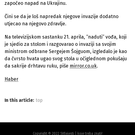
započeo napad na Ukrajinu.
Čini se da je loš napredak njegove invazije dodatno
utjecao na njegovo zdravlje.
Na televizijskom sastanku 21. aprila, “naduti” vođa, koji
je sjedio za stolom i razgovarao o invaziji sa svojim
ministrom odbrane Sergejem Šojguom, izgledalo je kao
da čvrsto hvata ugao svog stola u očiglednom pokušaju
da sakrije drhtavu ruku, piše
mirror.co.uk
.
Haber
In this article:
top
Copyright © 2022 SVEvijesti | koje treba znati!