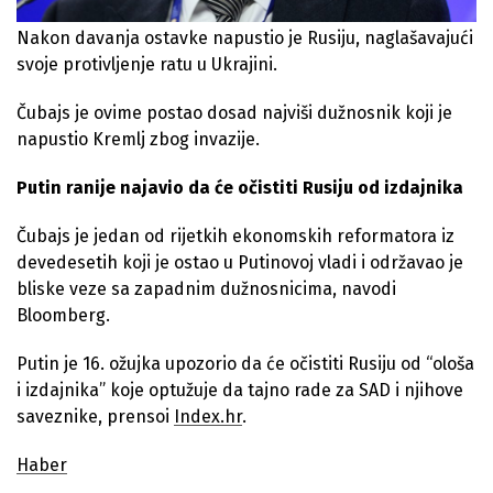
Nakon davanja ostavke napustio je Rusiju, naglašavajući
svoje protivljenje ratu u Ukrajini.
Čubajs je ovime postao dosad najviši dužnosnik koji je
napustio Kremlj zbog invazije.
Putin ranije najavio da će očistiti Rusiju od izdajnika
Čubajs je jedan od rijetkih ekonomskih reformatora iz
devedesetih koji je ostao u Putinovoj vladi i održavao je
bliske veze sa zapadnim dužnosnicima, navodi
Bloomberg.
Putin je 16. ožujka upozorio da će očistiti Rusiju od “ološa
i izdajnika” koje optužuje da tajno rade za SAD i njihove
saveznike, prensoi
Index.hr
.
Haber