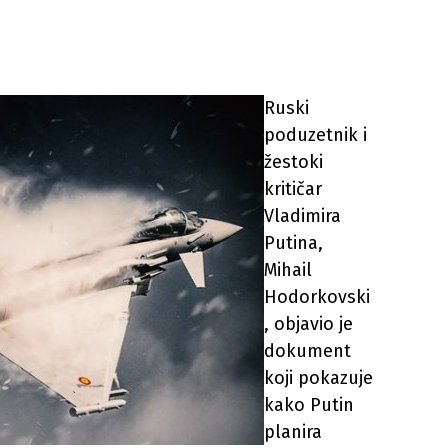
Ruski
poduzetnik i
žestoki
kritičar
Vladimira
Putina,
Mihail
Hodorkovski
, objavio je
dokument
koji pokazuje
kako Putin
planira