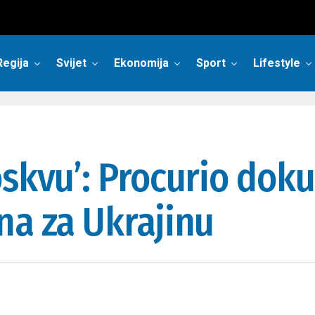
Regija
Svijet
Ekonomija
Sport
Lifestyle
oskvu’: Procurio doku
na za Ukrajinu