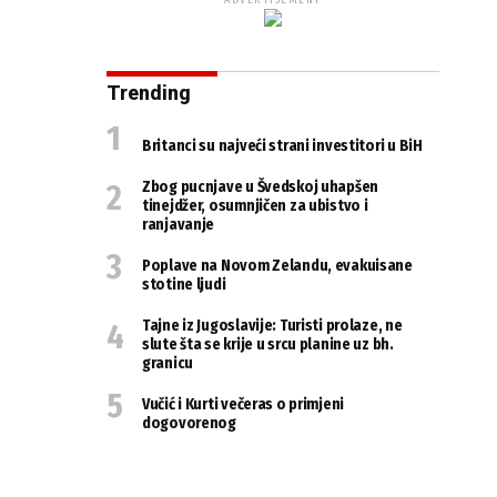
ADVERTISEMENT
Trending
Britanci su najveći strani investitori u BiH
Zbog pucnjave u Švedskoj uhapšen
tinejdžer, osumnjičen za ubistvo i
ranjavanje
Poplave na Novom Zelandu, evakuisane
stotine ljudi
Tajne iz Jugoslavije: Turisti prolaze, ne
slute šta se krije u srcu planine uz bh.
granicu
Vučić i Kurti večeras o primjeni
dogovorenog