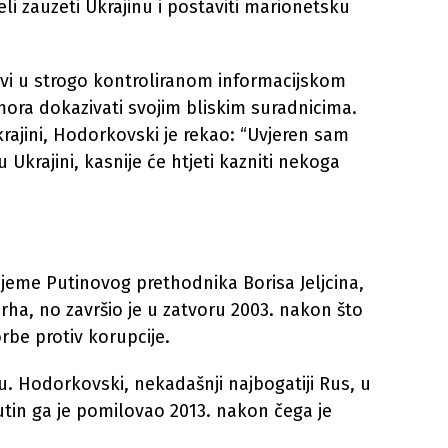
li zauzeti Ukrajinu i postaviti marionetsku
živi u strogo kontroliranom informacijskom
mora dokazivati svojim bliskim suradnicima.
krajini, Hodorkovski je rekao: “Uvjeren sam
u Ukrajini, kasnije će htjeti kazniti nekoga
ijeme Putinovog prethodnika Borisa Jeljcina,
rha, no završio je u zatvoru 2003. nakon što
be protiv korupcije.
u. Hodorkovski, nekadašnji najbogatiji Rus, u
utin ga je pomilovao 2013. nakon čega je