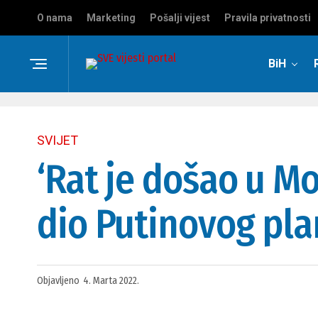
O nama
Marketing
Pošalji vijest
Pravila privatnosti
BiH
SVIJET
‘Rat je došao u M
dio Putinovog pla
Objavljeno
4. Marta 2022.