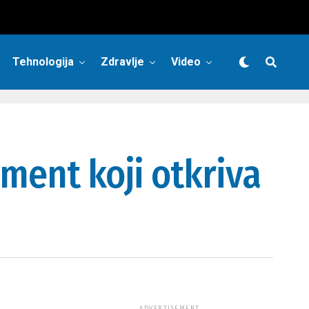
Tehnologija
Zdravlje
Video
ment koji otkriva