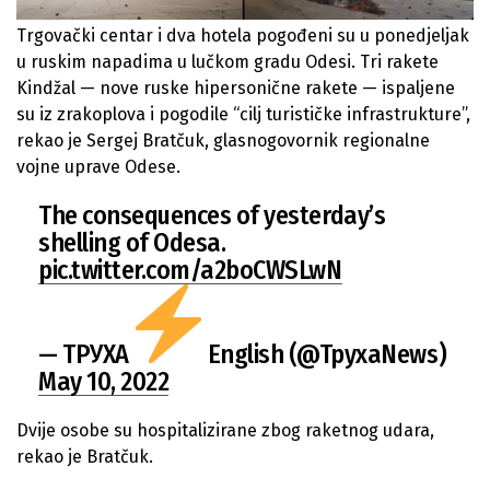
Trgovački centar i dva hotela pogođeni su u ponedjeljak
u ruskim napadima u lučkom gradu Odesi. Tri rakete
Kindžal — nove ruske hipersonične rakete — ispaljene
su iz zrakoplova i pogodile “cilj turističke infrastrukture”,
rekao je Sergej Bratčuk, glasnogovornik regionalne
vojne uprave Odese.
The consequences of yesterday’s
shelling of Odesa.
pic.twitter.com/a2boCWSLwN
— ТРУХА
English (@TpyxaNews)
May 10, 2022
Dvije osobe su hospitalizirane zbog raketnog udara,
rekao je Bratčuk.