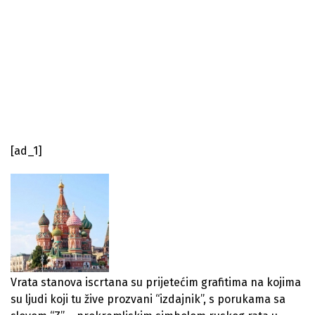
[ad_1]
Vrata stanova iscrtana su prijetećim grafitima na kojima
su ljudi koji tu žive prozvani “izdajnik”, s porukama sa