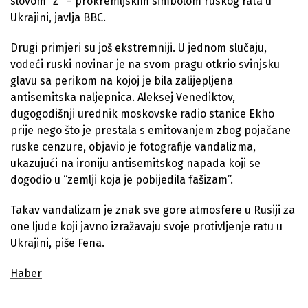
slovom “Z” – prokremljskim simbolom ruskog rata u
Ukrajini, javlja BBC.
Drugi primjeri su još ekstremniji. U jednom slučaju,
vodeći ruski novinar je na svom pragu otkrio svinjsku
glavu sa perikom na kojoj je bila zalijepljena
antisemitska naljepnica. Aleksej Venediktov,
dugogodišnji urednik moskovske radio stanice Ekho
prije nego što je prestala s emitovanjem zbog pojačane
ruske cenzure, objavio je fotografije vandalizma,
ukazujući na ironiju antisemitskog napada koji se
dogodio u “zemlji koja je pobijedila fašizam”.
Takav vandalizam je znak sve gore atmosfere u Rusiji za
one ljude koji javno izražavaju svoje protivljenje ratu u
Ukrajini, piše Fena.
Haber