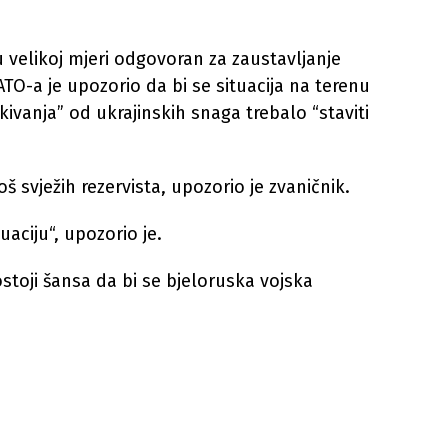
 velikoj mjeri odgovoran za zaustavljanje
O-a je upozorio da bi se situacija na terenu
kivanja” od ukrajinskih snaga trebalo “staviti
oš svježih rezervista, upozorio je zvaničnik.
uaciju“, upozorio je.
ostoji šansa da bi se bjeloruska vojska