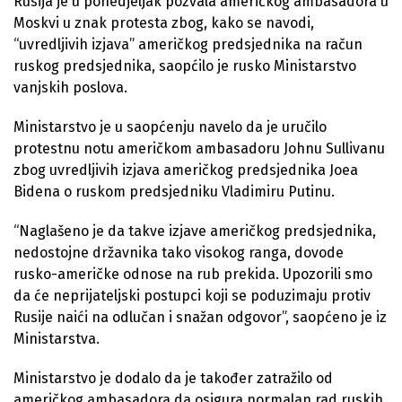
Rusija je u ponedjeljak pozvala američkog ambasadora u
Moskvi u znak protesta zbog, kako se navodi,
“uvredljivih izjava” američkog predsjednika na račun
ruskog predsjednika, saopćilo je rusko Ministarstvo
vanjskih poslova.
Ministarstvo je u saopćenju navelo da je uručilo
protestnu notu američkom ambasadoru Johnu Sullivanu
zbog uvredljivih izjava američkog predsjednika Joea
Bidena o ruskom predsjedniku Vladimiru Putinu.
“Naglašeno je da takve izjave američkog predsjednika,
nedostojne državnika tako visokog ranga, dovode
rusko-američke odnose na rub prekida. Upozorili smo
da će neprijateljski postupci koji se poduzimaju protiv
Rusije naići na odlučan i snažan odgovor”, saopćeno je iz
Ministarstva.
Ministarstvo je dodalo da je također zatražilo od
američkog ambasadora da osigura normalan rad ruskih