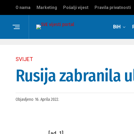
O nama
Marketing
Pošalji vijest
Pravila privatnosti
BiH
SVIJET
Rusija zabranila 
Objavljeno
16. Aprila 2022.
[ad_1]