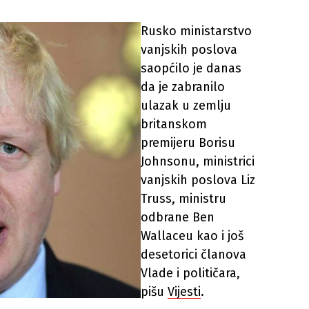
Rusko ministarstvo
vanjskih poslova
saopćilo je danas
da je zabranilo
ulazak u zemlju
britanskom
premijeru Borisu
Johnsonu, ministrici
vanjskih poslova Liz
Truss, ministru
odbrane Ben
Wallaceu kao i još
desetorici članova
Vlade i političara,
pišu
Vijesti
.