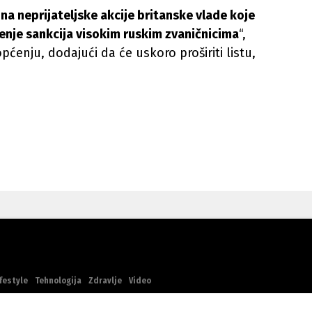
na neprijateljske akcije britanske vlade koje
nje sankcija visokim ruskim zvaničnicima
“,
ćenju, dodajući da će uskoro proširiti listu,
festyle
Tehnologija
Zdravlje
Video