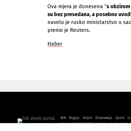
Ova mjera je donesena “
s obzirom 
su bez presedana, a posebno uvođe
navelo je rusko ministarstvo u saop
prenio je Reuters.
Haber
BiH
Regija
Svijet
Ekonomija
Sport
Li
Copyright © 2022 SVEvijesti | koje treba znati!