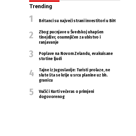
Trending
Britanci su najveći strani investitori u BiH
Zbog pucnjave u Švedskoj uhapšen
tinejdžer, osumnjičen za ubistvo i
ranjavanje
Poplave na Novom Zelandu, evakuisane
stotine ljudi
Tajne iz Jugoslavije: Turisti prolaze, ne
slute šta se krije u srcu planine uz bh.
granicu
Vučić i Kurti večeras o primjeni
dogovorenog