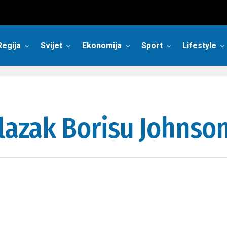
Regija
Svijet
Ekonomija
Sport
Lifestyle
ulazak Borisu Johnso